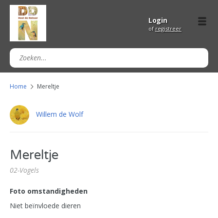
Login
of
registreer
Home
Mereltje
Willem de Wolf
Mereltje
02-Vogels
Foto omstandigheden
Niet beïnvloede dieren