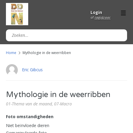
Login
of
registreer
Home
Mythologie in de weerribben
Eric Gibcus
Mythologie in de weerribben
01-Thema van de maand,
07-Macro
Foto omstandigheden
Niet beïnvloede dieren
Gemanipuleerde foto