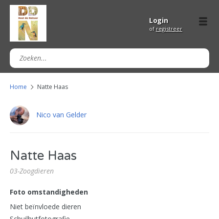
Login
of
registreer
Home
Natte Haas
Nico van Gelder
Natte Haas
03-Zoogdieren
Foto omstandigheden
Niet beïnvloede dieren
Schuilhutfotografie