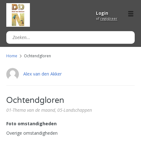
Login
of
registreer
Home
Ochtendgloren
Alex van den Akker
Ochtendgloren
01-Thema van de maand,
05-Landschappen
Foto omstandigheden
Overige omstandigheden