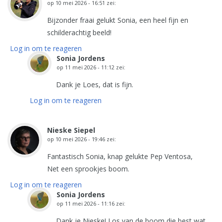
op
10 mei 2026 - 16:51
zei:
Bijzonder fraai gelukt Sonia, een heel fijn en
schilderachtig beeld!
Log in om te reageren
Sonia Jordens
op
11 mei 2026 - 11:12
zei:
Dank je Loes, dat is fijn.
Log in om te reageren
Nieske Siepel
op
10 mei 2026 - 19:46
zei:
Fantastisch Sonia, knap gelukte Pep Ventosa,
Net een sprookjes boom.
Log in om te reageren
Sonia Jordens
op
11 mei 2026 - 11:16
zei:
Dank je Nieske! Los van de boom die best wat