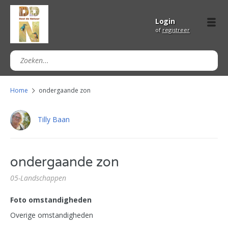
Login
of
registreer
Home
ondergaande zon
Tilly Baan
ondergaande zon
05-Landschappen
Foto omstandigheden
Overige omstandigheden