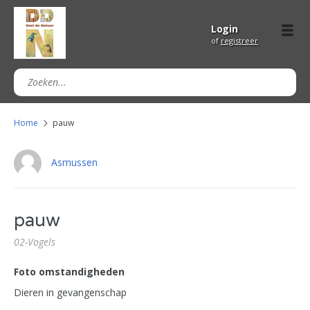
Login
of
registreer
Home
pauw
Asmussen
pauw
02-Vogels
Foto omstandigheden
Dieren in gevangenschap