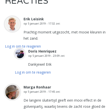
REACTIES
Erik Leisink
op
5 januari 2019 - 17:32
zei:
Prachtig moment uitgezocht, met mooie kleuren in
het zand.
Log in om te reageren
Doris Henriquez
op
5 januari 2019 - 23:09
zei:
Dankjewel Erik
Log in om te reageren
Marga Ronhaar
op
5 januari 2019 - 17:45
zei:
De langere sluitertijd geeft een mooi effect in de
golvenpartij, waarbij tevens de zacht rose gloed de