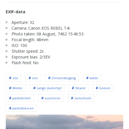
EXIF-data
Aperture: 32
Camera: Canon EOS REBEL T4i
Photo taken: 08 August, 7462 15:46:53
Focal length: 48mm
ISO: 100
Shutter speed: 2s
Exposure bias: 2/3EV
Flash fired: No
zee
zon
Zonsondergang
water
Winter
Lange sluitertijd
Strand
Golven
pasteltinten
vuurtoren
zeeschuim
pastelkleuren