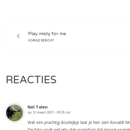
Play misty for me
VORIGE BERICHT
REACTIES
Nel Talen
op
12 maart 2021 - 09:29
zei:
Wat een prachtig doorkijkje laat je hier zien Ronald! M
De foto oogt wel iets vlak waardoor dat mooie sparre