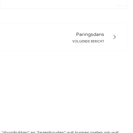
Paringsdans
VOLGENDE BERICHT
 met "doordrukken" en "tegenhouden" wat kunnen spelen om wat