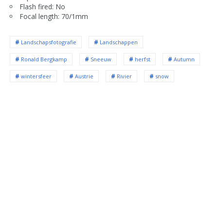
Flash fired: No
Focal length: 70/1mm
Landschapsfotografie
Landschappen
Ronald Bergkamp
Sneeuw
herfst
Autumn
wintersfeer
Austrie
Rivier
snow