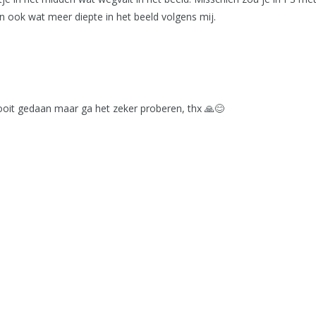
dan ook wat meer diepte in het beeld volgens mij.
ooit gedaan maar ga het zeker proberen, thx 🙏😊
GEEF EEN REACTIE
Je moet
inloggen
om een reactie te kunnen plaatsen.
Informatie en voorwaarden
Contact
Privacy voorwaarde