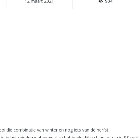
12 maart 2021
904
ooi die combinatie van winter en nog iets van de herfst.
tje in het midden wat wegvalt in het beeld. Misschien zou je in PS