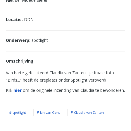
Niet beïnvloede dieren
Locatie:
DDN
Onderwerp:
spotlight
Omschrijving
Van harte gefeliciteerd Claudia van Zanten, je fraaie foto
"Birds..." heeft de ereplaats onder Spotlight veroverd!
Klik
hier
om de originele inzending van Claudia te bewonderen.
spotlight
Jan van Gent
Claudia van Zanten