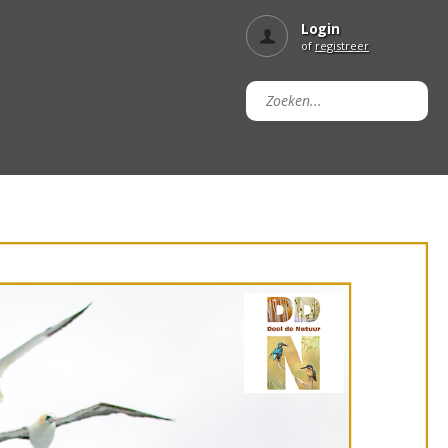
Login
of
registreer