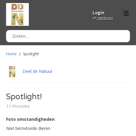
Login
of
registreer
Home
Spotlight!
Deel de Natuur
Spotlight!
11-Promotie
Foto omstandigheden
Niet beïnvloede dieren