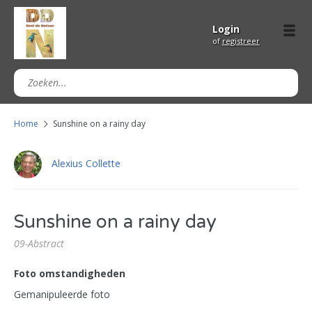
Login
of
registreer
Home
Sunshine on a rainy day
Alexius Collette
Sunshine on a rainy day
09-Abstract
Foto omstandigheden
Gemanipuleerde foto