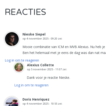
REACTIES
Nieske Siepel
op
4 november 2025 - 09:20
zei:
Mooie combinatie van ICM en MVB Alexius. Nu heb je i
Ben het helemaal met je eens de dag was dan nat maar
Log in om te reageren
Alexius Collette
op
5 november 2025 - 11:07
zei:
Dank voor je reactie Nieske.
Log in om te reageren
Doris Henriquez
op
4 november 2025 - 10:55
zei: