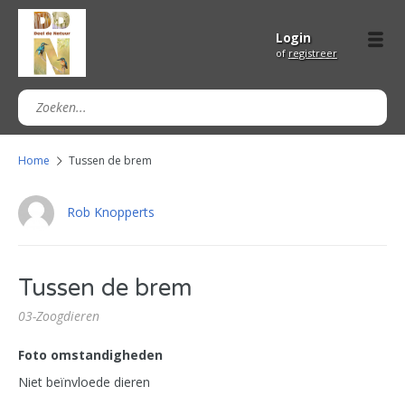
Login
of
registreer
Home
Tussen de brem
Rob Knopperts
Tussen de brem
03-Zoogdieren
Foto omstandigheden
Niet beïnvloede dieren