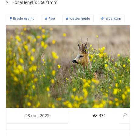
Focal length: 560/1mm
Brede orchis
Ree
westerheide
hilversum
28 mei 2025
431