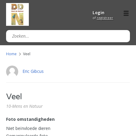
Login
of
registreer
Home
Veel
Eric Gibcus
Veel
10-Mens en Natuur
Foto omstandigheden
Niet beïnvloede dieren
Gemanipuleerde foto