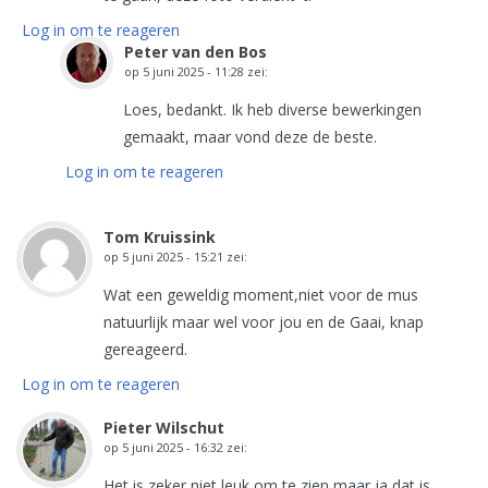
Log in om te reageren
Peter van den Bos
op
5 juni 2025 - 11:28
zei:
Loes, bedankt. Ik heb diverse bewerkingen
gemaakt, maar vond deze de beste.
Log in om te reageren
Tom Kruissink
op
5 juni 2025 - 15:21
zei:
Wat een geweldig moment,niet voor de mus
natuurlijk maar wel voor jou en de Gaai, knap
gereageerd.
Log in om te reageren
Pieter Wilschut
op
5 juni 2025 - 16:32
zei:
Het is zeker niet leuk om te zien,maar ja dat is