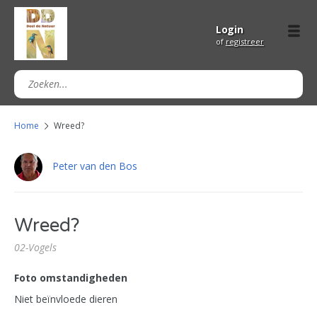
Login
of
registreer
Home
Wreed?
Peter van den Bos
Wreed?
02-Vogels
Foto omstandigheden
Niet beïnvloede dieren