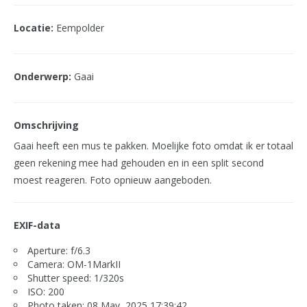
Locatie:
Eempolder
Onderwerp:
Gaai
Omschrijving
Gaai heeft een mus te pakken. Moelijke foto omdat ik er totaal
geen rekening mee had gehouden en in een split second
moest reageren. Foto opnieuw aangeboden.
EXIF-data
Aperture: f/6.3
Camera: OM-1MarkII
Shutter speed: 1/320s
ISO: 200
Photo taken: 08 May, 2025 17:39:42