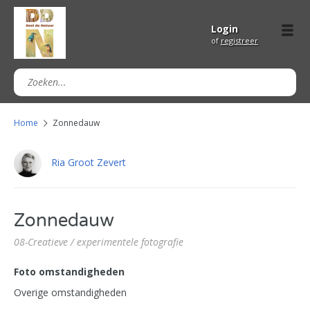
Login
of
registreer
Home
Zonnedauw
Ria Groot Zevert
Zonnedauw
08-Creatieve / experimentele fotografie
Foto omstandigheden
Overige omstandigheden