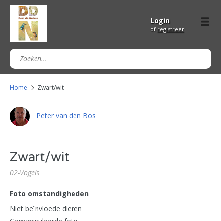
Login
of
registreer
Home
Zwart/wit
Peter van den Bos
Zwart/wit
02-Vogels
Foto omstandigheden
Niet beïnvloede dieren
Gemanipuleerde foto