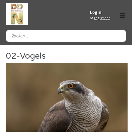
Login
of
registreer
02-Vogels