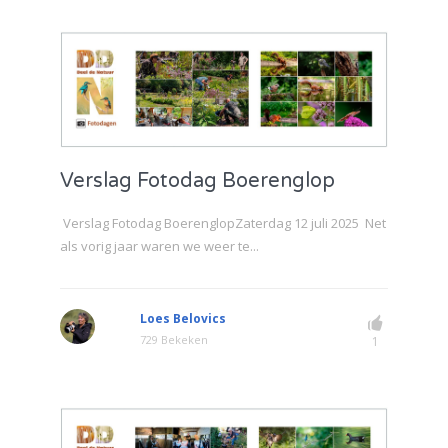
Verslag Fotodag Boerenglop
Verslag Fotodag BoerenglopZaterdag 12 juli 2025 Net
als vorig jaar waren we weer te...
Loes Belovics
729 Bekeken
1