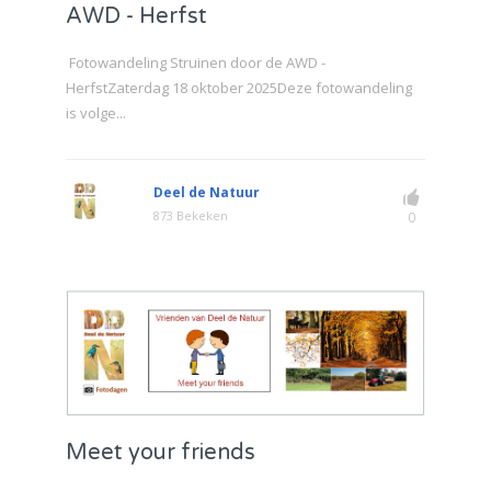
AWD - Herfst
Fotowandeling Struinen door de AWD -
HerfstZaterdag 18 oktober 2025Deze fotowandeling
is volge...
Deel de Natuur
873 Bekeken
0
Meet your friends