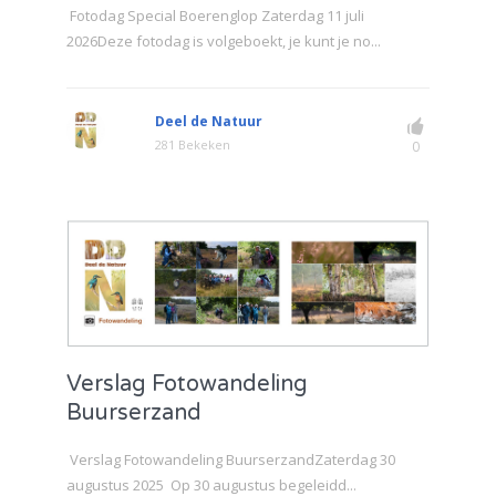
Fotodag Special Boerenglop Zaterdag 11 juli
2026Deze fotodag is volgeboekt, je kunt je no...
Deel de Natuur
281 Bekeken
0
Verslag Fotowandeling
Buurserzand
Verslag Fotowandeling BuurserzandZaterdag 30
augustus 2025 Op 30 augustus begeleidd...