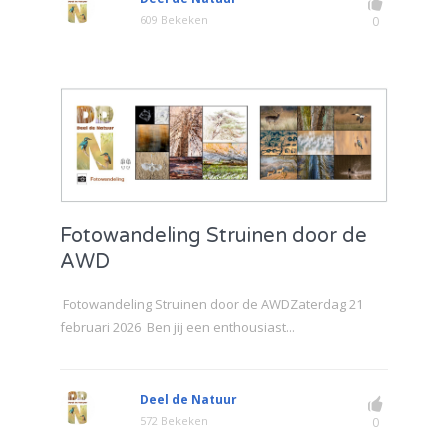
609 Bekeken
0
Fotowandeling Struinen door de
AWD
Fotowandeling Struinen door de AWDZaterdag 21
februari 2026 Ben jij een enthousiast...
Deel de Natuur
572 Bekeken
0