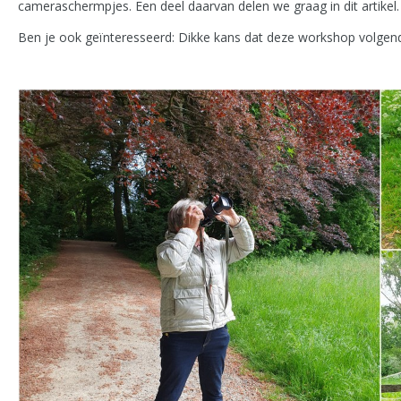
cameraschermpjes. Een deel daarvan delen we graag in dit artikel.
Ben je ook geïnteresseerd: Dikke kans dat deze workshop volgend