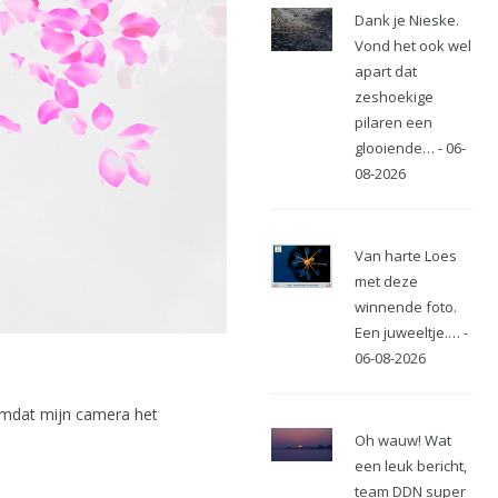
Dank je Nieske.
Vond het ook wel
apart dat
zeshoekige
pilaren een
glooiende… - 06-
08-2026
Van harte Loes
met deze
winnende foto.
Een juweeltje.… -
06-08-2026
 omdat mijn camera het
Oh wauw! Wat
een leuk bericht,
team DDN super