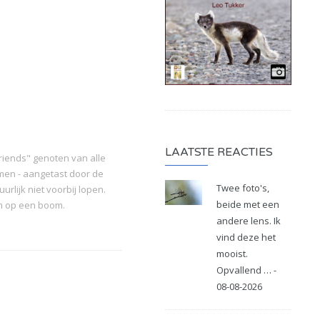
LAATSTE REACTIES
riends" genoten van alle
men - aangetast door de
Twee foto's,
rlijk niet voorbij lopen.
beide met een
om op een boom.
andere lens. Ik
vind deze het
mooist.
Opvallend … -
08-08-2026