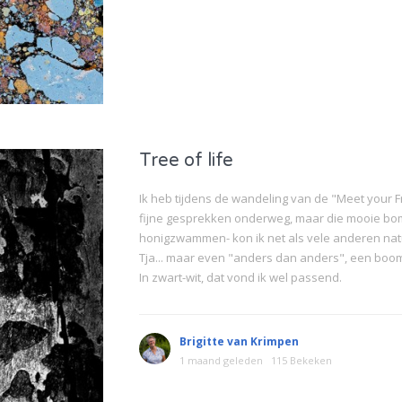
Tree of life
Ik heb tijdens de wandeling van de "Meet your F
fijne gesprekken onderweg, maar die mooie bo
honigzwammen- kon ik net als vele anderen natuu
Tja... maar even "anders dan anders", een bo
In zwart-wit, dat vond ik wel passend.
Brigitte van Krimpen
1 maand geleden
115 Bekeken