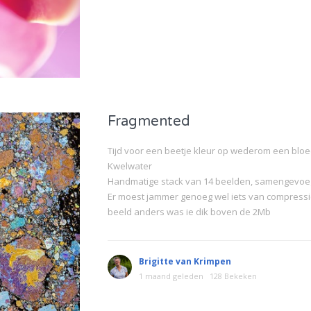
Fragmented
Tijd voor een beetje kleur op wederom een blo
Kwelwater
Handmatige stack van 14 beelden, samengevoeg
Er moest jammer genoeg wel iets van compress
beeld anders was ie dik boven de 2Mb
Brigitte van Krimpen
1 maand geleden
128 Bekeken