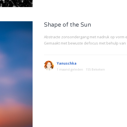
Shape of the Sun
Abstracte zonsondergang met nadruk op vorm en
Gemaakt met bewuste defocus met behulp van 
Yanuschka
1 maand geleden
155 Bekeken