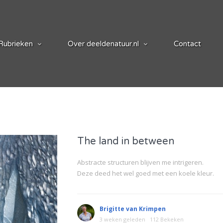
Rubrieken
Over deeldenatuur.nl
Contact
The land in between
Abstracte structuren blijven me intrigeren.
Deze deed het wel goed met een koele kleur.
Brigitte van Krimpen
3 weken geleden
112 Bekeken