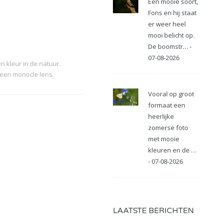
Een mooie soort,
Fons en hij staat
er weer heel
mooi belicht op.
De boomstr… -
07-08-2026
 kleur in de natuur.
een monocle lens.
Vooral op groot
formaat een
heerlijke
zomerse foto
met mooie
kleuren en de …
- 07-08-2026
LAATSTE BERICHTEN