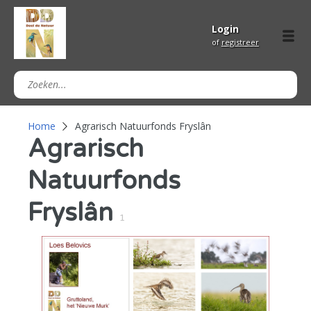
Login
of
registreer
Home
Agrarisch Natuurfonds Fryslân
Agrarisch
Natuurfonds
Fryslân
1