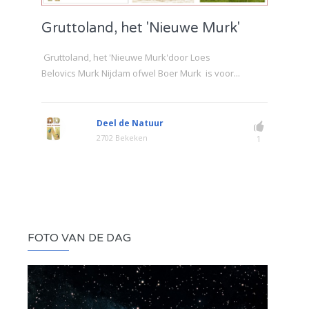
Gruttoland, het 'Nieuwe Murk'
Gruttoland, het 'Nieuwe Murk'door Loes
Belovics Murk Nijdam ofwel Boer Murk is voor...
Deel de Natuur
2702 Bekeken
1
FOTO VAN DE DAG