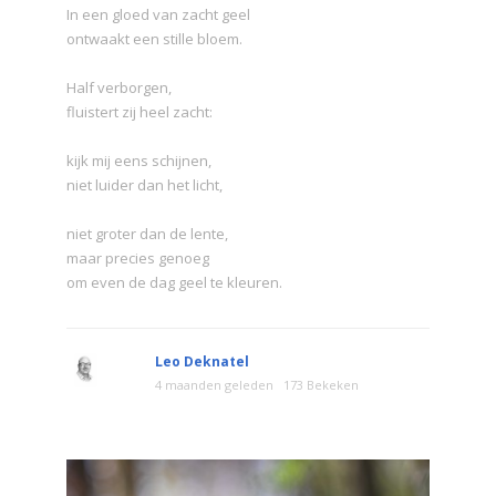
In een gloed van zacht geel
ontwaakt een stille bloem.
Half verborgen,
fluistert zij heel zacht:
kijk mij eens schijnen,
niet luider dan het licht,
niet groter dan de lente,
maar precies genoeg
om even de dag geel te kleuren.
Leo Deknatel
4 maanden geleden
173 Bekeken