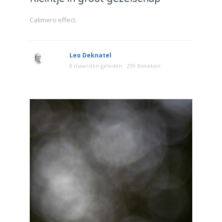
Calimero effect.
Leo Deknatel
8 maanden geleden
299 Bekeken