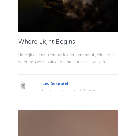
Where Light Begins
Heerlijk als het allemaal lekker samenvalt, elke keer
weer een verrassing hoe mooi het licht kan zijn.
Leo Deknatel
8 maanden geleden
372 Bekeken