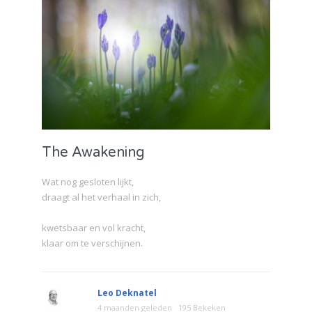
The Awakening
Wat nog gesloten lijkt,
draagt al het verhaal in zich,
kwetsbaar en vol kracht,
klaar om te verschijnen.
Leo Deknatel
4 maanden geleden
195 Bekeken