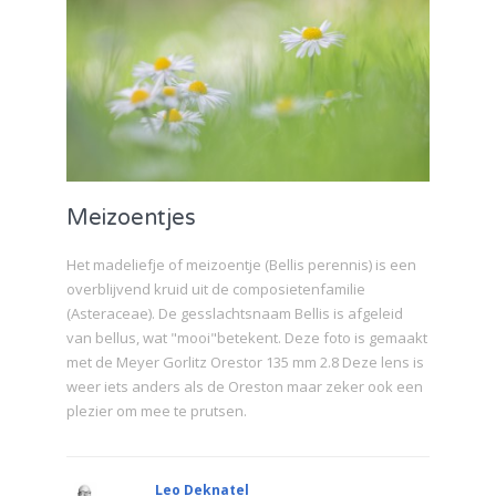
Meizoentjes
Het madeliefje of meizoentje (Bellis perennis) is een
overblijvend kruid uit de composietenfamilie
(Asteraceae). De gesslachtsnaam Bellis is afgeleid
van bellus, wat "mooi"betekent. Deze foto is gemaakt
met de Meyer Gorlitz Orestor 135 mm 2.8 Deze lens is
weer iets anders als de Oreston maar zeker ook een
plezier om mee te prutsen.
Leo Deknatel