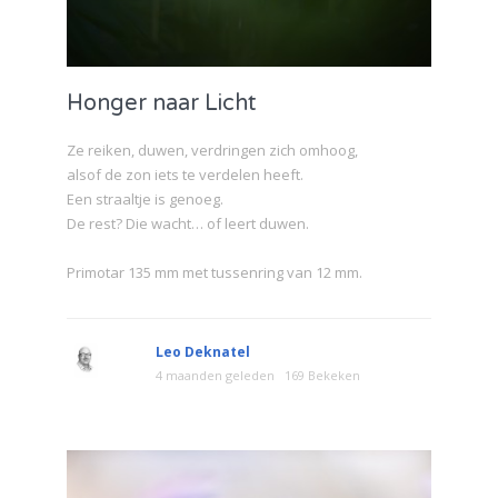
Honger naar Licht
Ze reiken, duwen, verdringen zich omhoog,
alsof de zon iets te verdelen heeft.
Een straaltje is genoeg.
De rest? Die wacht… of leert duwen.
Primotar 135 mm met tussenring van 12 mm.
Leo Deknatel
4 maanden geleden
169 Bekeken