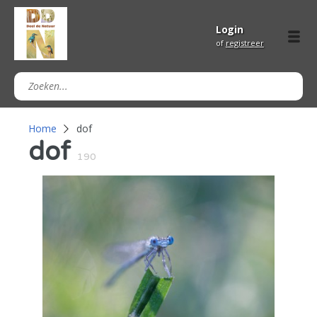
Login
of
registreer
Home
dof
dof
190