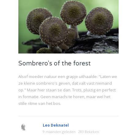
Sombrero's of the forest
Alsof moeder natuur een grapje uithaalde: "Laten we
ze kleine sombrero's geven, dat valt vast niemand
op." Maar hier staan se dan. Trots, pluizig en perfect
in formatie. Geen mariachi te horen, maar wel het
stille ritme van het bos.
Leo Deknatel
9 maanden geleden
283 Bekeken