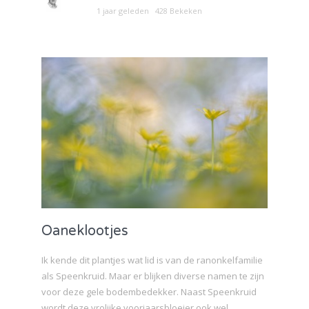
1 jaar geleden
428 Bekeken
Oaneklootjes
Ik kende dit plantjes wat lid is van de ranonkelfamilie
als Speenkruid. Maar er blijken diverse namen te zijn
voor deze gele bodembedekker. Naast Speenkruid
wordt deze vrolijke voorjaarsbloeier ook wel