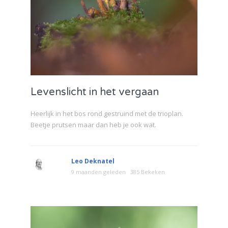
Levenslicht in het vergaan
Heerlijk in het bos rond gestruind met de trioplan.
Beetje prutsen maar dan heb je ook wat.
Leo Deknatel
9 maanden geleden
385 Bekeken