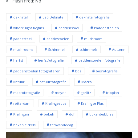
Flash fired: No
deknatel
Leo Deknatel
deknatelfotografie
where light begins
paddenstoel
Paddenstoelen
paddestoel
paddestoelen
mushroom
mushrooms
Schimmel
schimmels
Autumn
herfst
herfstfotografie
paddenstoelen fotografie
paddenstoelen fotograferen
bos
bosfotografie
Natuur
natuurfotografie
Macro
macrofotografie
meyer
gorlitz
trioplan
rotterdam
Kralingsebos
Kralingse Plas
Kralingen
bokeh
dof
bokehbubbles
bokeh cirkels
fotovandedag