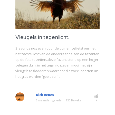
Vleugels in tegenlicht.
S`avonds nog even door de duinen gefietst om met
het zachte licht van de ondergaande zon de fazanten
op de foto te zetten..deze fazant stond op een hoger
gelegen duin ,in het tegenlicht,even mooi met zijn
vleugels te fladderen waardoor die twee insecten uit
het gras werden `geblazen` .
Dick Renes
2 maanden geleden
150 Bekeken
6