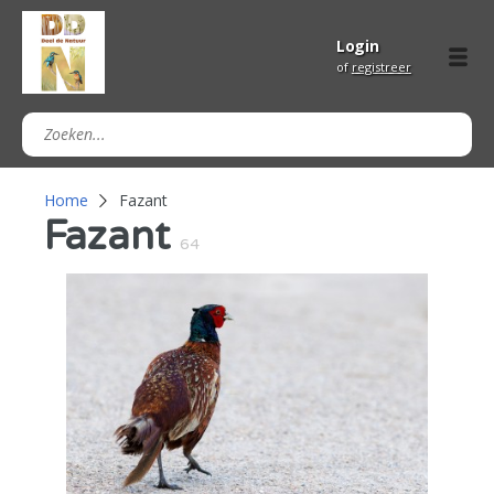
Login
of
registreer
Home
Fazant
Fazant
64