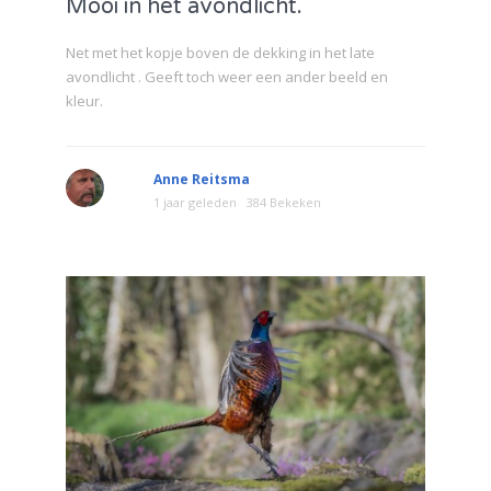
Mooi in het avondlicht.
Net met het kopje boven de dekking in het late
avondlicht . Geeft toch weer een ander beeld en
kleur.
Anne Reitsma
1 jaar geleden
384 Bekeken