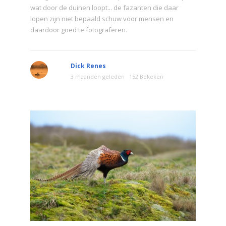
wat door de duinen loopt... de fazanten die daar
lopen zijn niet bepaald schuw voor mensen en
daardoor goed te fotograferen.
Dick Renes
3 maanden geleden
152 Bekeken