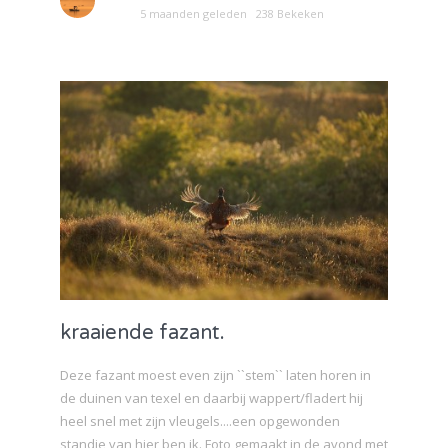
5 maanden geleden
238 Bekeken
kraaiende fazant.
Deze fazant moest even zijn ``stem`` laten horen in
de duinen van texel en daarbij wappert/fladert hij
heel snel met zijn vleugels....een opgewonden
standje van hier ben ik. Foto gemaakt in de avond met