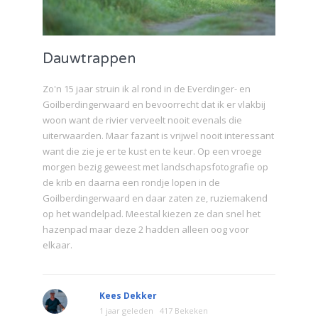
Dauwtrappen
Zo'n 15 jaar struin ik al rond in de Everdinger- en
Goilberdingerwaard en bevoorrecht dat ik er vlakbij
woon want de rivier verveelt nooit evenals die
uiterwaarden. Maar fazant is vrijwel nooit interessant
want die zie je er te kust en te keur. Op een vroege
morgen bezig geweest met landschapsfotografie op
de krib en daarna een rondje lopen in de
Goilberdingerwaard en daar zaten ze, ruziemakend
op het wandelpad. Meestal kiezen ze dan snel het
hazenpad maar deze 2 hadden alleen oog voor
elkaar.
Kees Dekker
1 jaar geleden
417 Bekeken