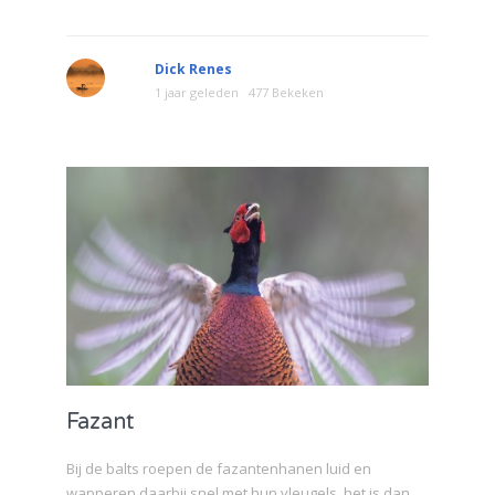
Dick Renes
1 jaar geleden
477 Bekeken
Fazant
Bij de balts roepen de fazantenhanen luid en
wapperen daarbij snel met hun vleugels, het is dan