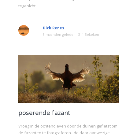
tegenlcht.
Dick Renes
8 maanden geleden
311 Bekeken
poserende fazant
Vroeg in de ochtend even door de duinen gefietst om
de fazanten te fotograferen...de daar aanwezige