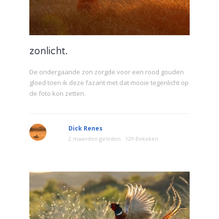
zonlicht.
De ondergaande zon zorgde voor een rood gouden
gloed toen ik deze fazant met dat mooie tegenlicht op
de foto kon zetten.
Dick Renes
2 maanden geleden
129 Bekeken