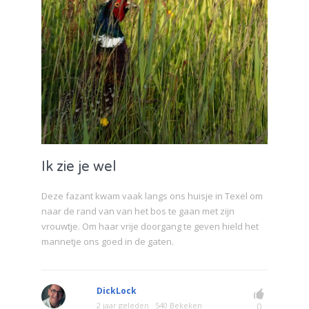
Ik zie je wel
Deze fazant kwam vaak langs ons huisje in Texel om
naar de rand van van het bos te gaan met zijn
vrouwtje. Om haar vrije doorgang te geven hield het
mannetje ons goed in de gaten.
DickLock
2 jaar geleden
540 Bekeken
0