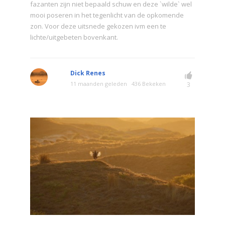
fazanten zijn niet bepaald schuw en deze `wilde` wel
mooi poseren in het tegenlicht van de opkomende
zon. Voor deze uitsnede gekozen ivm een te
lichte/uitgebeten bovenkant.
Dick Renes
11 maanden geleden
436 Bekeken
3