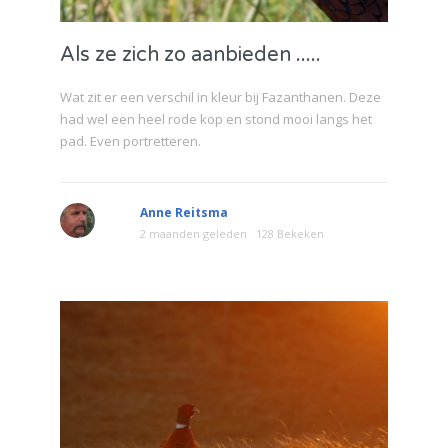
Als ze zich zo aanbieden .....
Wat zit er een verschil in kleur bij Fazanthanen. Deze
had wel een heel rode kop en stond mooi langs het
pad. Even portretteren.
Anne Reitsma
2 maanden geleden
128 Bekeken