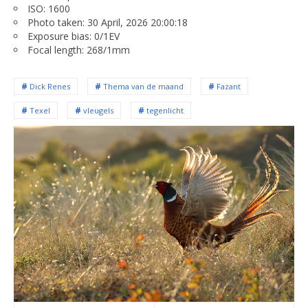
ISO: 1600
Photo taken: 30 April, 2026 20:00:18
Exposure bias: 0/1EV
Focal length: 268/1mm
Dick Renes
Thema van de maand
Fazant
Texel
vleugels
tegenlicht