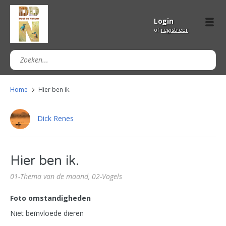
Login
of
registreer
Home
Hier ben ik.
Dick Renes
Hier ben ik.
01-Thema van de maand,
02-Vogels
Foto omstandigheden
Niet beïnvloede dieren