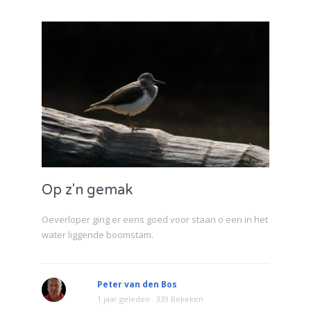
Op z'n gemak
Oeverloper ging er eens goed voor staan o een in het
water liggende boomstam.
Peter van den Bos
1 jaar geleden
339 Bekeken