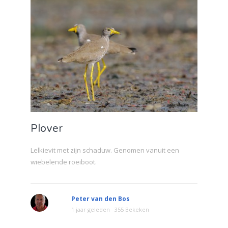
Plover
Lelkievit met zijn schaduw. Genomen vanuit een
wiebelende roeiboot.
Peter van den Bos
1 jaar geleden
355 Bekeken