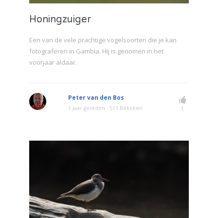
Honingzuiger
Een van de vele prachtige vogelsoorten die je kan
fotograferen in Gambia. Hij is genomen in het
voorjaar aldaar.
Peter van den Bos
1 jaar geleden
511 Bekeken
1