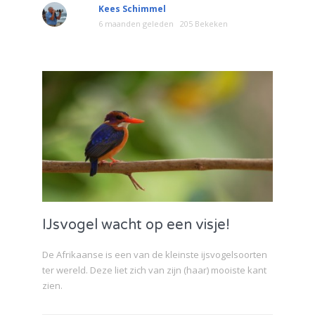
Kees Schimmel
6 maanden geleden
205 Bekeken
IJsvogel wacht op een visje!
De Afrikaanse is een van de kleinste ijsvogelsoorten
ter wereld. Deze liet zich van zijn (haar) mooiste kant
zien.