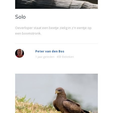
Solo
Oeverloper staat een beetje zielig in z'n eentje op
een boomstronk.
Peter van den Bos
1 jaar geleden
459 Bekeken