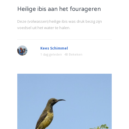
Heilige ibis aan het fourageren
Deze (volwassen) heilige ibis was druk bezig zijn
voedsel uit het water te halen.
Kees Schimmel
1 dag geleden
48 Bekeken