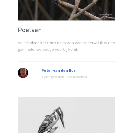
Poetsen
Aalscholver trekt zich niets aan van mij terwijl ik in een
gammele roeibootje voorbij komt.
Peter van den Bos
1 jaar geleden
599 Bekeken