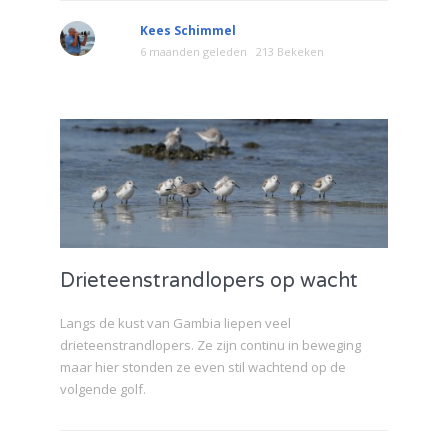
Kees Schimmel
6 maanden geleden
213 Bekeken
Drieteenstrandlopers op wacht
Langs de kust van Gambia liepen veel
drieteenstrandlopers. Ze zijn continu in beweging
maar hier stonden ze even stil wachtend op de
volgende golf.