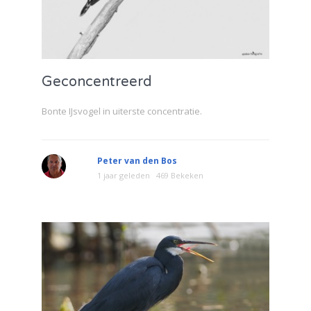
Geconcentreerd
Bonte IJsvogel in uiterste concentratie.
Peter van den Bos
1 jaar geleden
469 Bekeken