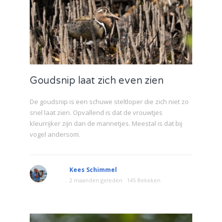
Goudsnip laat zich even zien
De goudsnip is een schuwe steltloper die zich niet zo
snel laat zien. Opvallend is dat de vrouwtjes
kleurrijker zijn dan de mannetjes. Meestal is dat bij
vogel andersom.
Kees Schimmel
2 maanden geleden
145 Bekeken