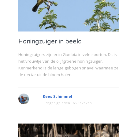
Honingzuiger in beeld
Honingzuigers zijn er in Gambia in vele soorten. Dit is
het vrouwtje van de olijfgroene honingzuiger.
Kenmerkend is de lange gebogen snavel waarmee ze
de nectar uit de bloem halen.
Kees Schimmel
3 dagen geleden
65 Bekeken