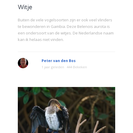
Witje
Buiten de vele vogelsoorten zijn er ook veel vlinders
te bewonderen in Gambia. Deze Belenois aurota is
een ondersoort van de witjes. De Nederlandse naam
kan ik helaas niet vinden.
Peter van den Bos
1 jaar geleden
444 Bekeken