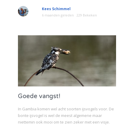
Kees Schimmel
6 maanden geleden
229 Bekeken
Goede vangst!
In Gambia komen wel acht soorten ijsvogels voor. De
bonte ijsvogel is wel de meest algemene maar
niettemin ook mooi om te zien zeker met een visje.