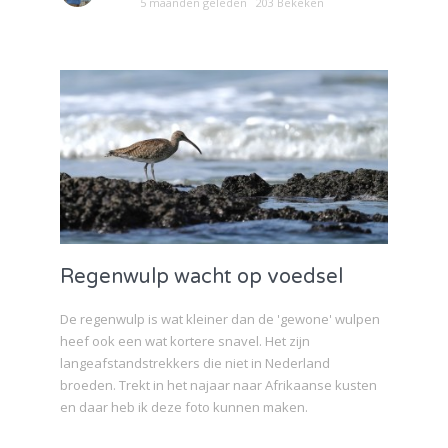
5 maanden geleden
203 Bekeken
Regenwulp wacht op voedsel
De regenwulp is wat kleiner dan de 'gewone' wulpen
heef ook een wat kortere snavel. Het zijn
langeafstandstrekkers die niet in Nederland
broeden. Trekt in het najaar naar Afrikaanse kusten
en daar heb ik deze foto kunnen maken.