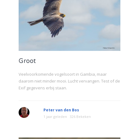
Groot
Veelvoorkomende vogelsoort in Gambia, maar
daarom niet minder mooi. Lucht vervangen. Test of de
Exif gegevens erbij staan.
Peter van den Bos
1 jaar geleden
326 Bekeken