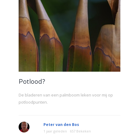
Potlood?
De bladeren van een palmboom leken voor mij op
potloodpunten.
Peter van den Bos
1 jaar geleden
657 Bekeken