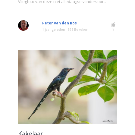
Vliegfoto van deze niet alledaagse vlindersoort.
Peter van den Bos
1 jaar geleden
395 Bekeken
3
Kakelaar