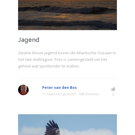
Jagend
Zwarte Wouw jagend boven de Atlantische Oceaan in
het late middaguur. Foto is samengesteld om het
geheel wat sprekender te maken.
Peter van den Bos
11 maanden geleden
348 Bekeken
0