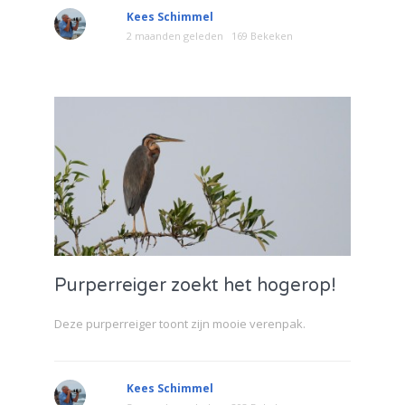
Kees Schimmel
2 maanden geleden
169 Bekeken
Purperreiger zoekt het hogerop!
Deze purperreiger toont zijn mooie verenpak.
Kees Schimmel