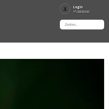
Login
of
registreer