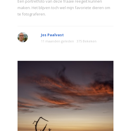
Een portretfoto van deze fraaie reegeit kunnen
maken. Het blijven toch wel mijn favoriete dieren om
te fotograferen.
Jos Paalvast
11 maanden geleden
375 Bekeken