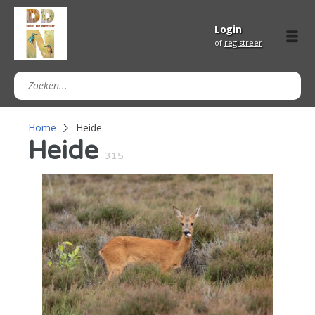
Login
of
registreer
Home
Heide
Heide
315