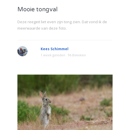
Mooie tongval
Deze reegeit liet even zijn tong zien. Dat vond ik de
meerwaarde van deze foto.
Kees Schimmel
1 week geleden
96 Bekeken