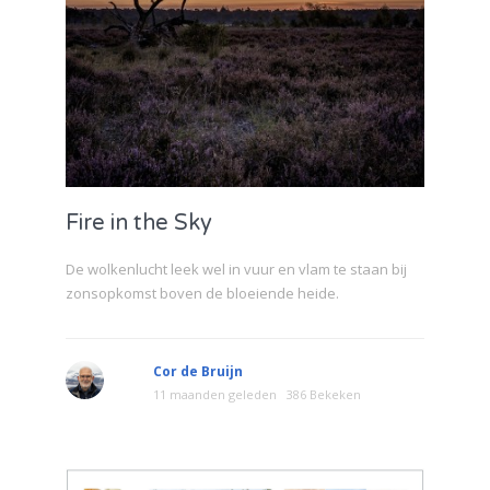
Fire in the Sky
De wolkenlucht leek wel in vuur en vlam te staan bij
zonsopkomst boven de bloeiende heide.
Cor de Bruijn
11 maanden geleden
386 Bekeken