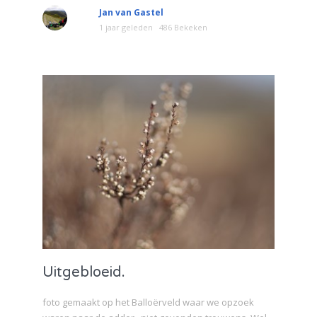
Jan van Gastel
1 jaar geleden
486 Bekeken
Uitgebloeid.
foto gemaakt op het Balloërveld waar we opzoek