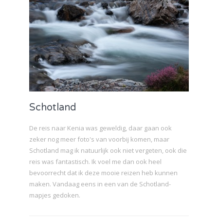
Schotland
De reis naar Kenia was geweldig, daar gaan ook
zeker nog meer foto's van voorbij komen, maar
Schotland mag ik natuurlijk ook niet vergeten, ook die
reis was fantastisch. Ik voel me dan ook heel
bevoorrecht dat ik deze mooie reizen heb kunnen
maken. Vandaag eens in een van de Schotland-
mapjes gedoken.