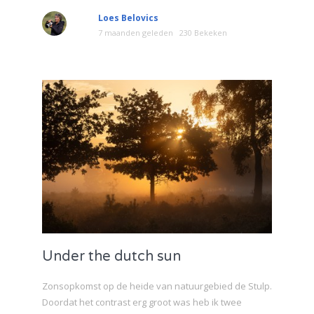
Loes Belovics
7 maanden geleden
230 Bekeken
Under the dutch sun
Zonsopkomst op de heide van natuurgebied de Stulp.
Doordat het contrast erg groot was heb ik twee