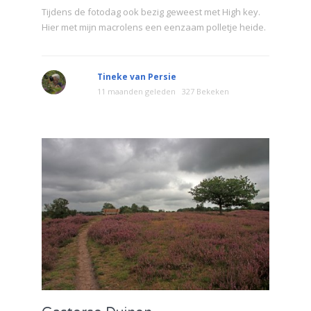
Tijdens de fotodag ook bezig geweest met High key.
Hier met mijn macrolens een eenzaam polletje heide.
Tineke van Persie
11 maanden geleden
327 Bekeken