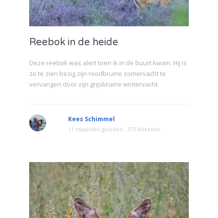
Reebok in de heide
Deze reebok was alert toen ik in de buurt kwam. Hij is
zo te zien bezig zijn roodbruine zomervacht te
vervangen door zijn grijsbruine wintervacht.
Kees Schimmel
11 maanden geleden
377 Bekeken