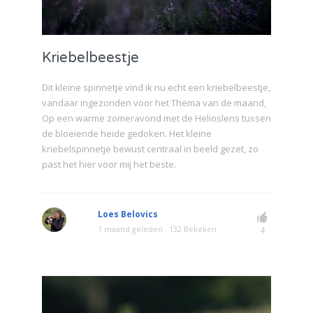
Kriebelbeestje
Dit kleine spinnetje vind ik nu echt een kriebelbeestje,
vandaar ingezonden voor het Thema van de maand,
Op een warme zomeravond met de Helioslens tussen
de bloeiende heide gedoken. Het kleine
kriebelspinnetje bewust centraal in beeld gezet, zo
past het hier voor mij het beste.
Loes Belovics
1 maand geleden
132 Bekeken
4