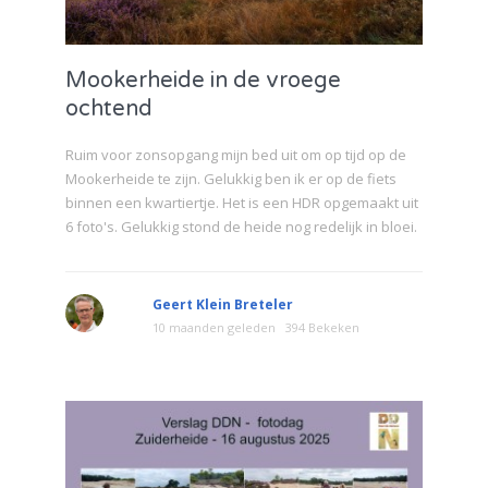
Mookerheide in de vroege
ochtend
Ruim voor zonsopgang mijn bed uit om op tijd op de
Mookerheide te zijn. Gelukkig ben ik er op de fiets
binnen een kwartiertje. Het is een HDR opgemaakt uit
6 foto's. Gelukkig stond de heide nog redelijk in bloei.
Geert Klein Breteler
10 maanden geleden
394 Bekeken