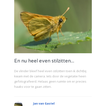
En nu heel even stilzitten...
De vlinder bleef heel even stilzitten toen ik dichtbij
kwam met de camera. Iets door de vegetatie heen
gefotografeerd. Helaas geen ruimte om er precies
haaks voor te gaan zitten.
Jan van Gastel