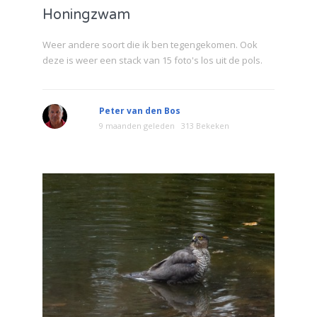
Honingzwam
Weer andere soort die ik ben tegengekomen. Ook
deze is weer een stack van 15 foto's los uit de pols.
Peter van den Bos
9 maanden geleden
313 Bekeken