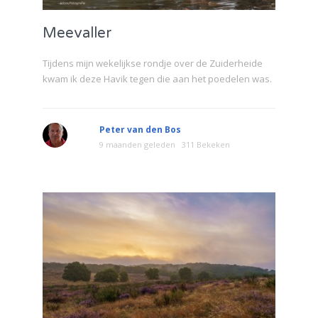
Meevaller
Tijdens mijn wekelijkse rondje over de Zuiderheide
kwam ik deze Havik tegen die aan het poedelen was.
Peter van den Bos
9 maanden geleden
311 Bekeken