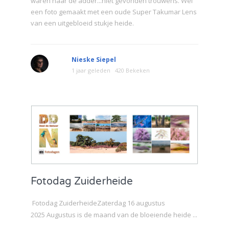
waren naar de adder...niet gevonden trouwens. Wel
een foto gemaakt met een oude Super Takumar Lens
van een uitgebloeid stukje heide.
Nieske Siepel
1 jaar geleden
420 Bekeken
Fotodag Zuiderheide
Fotodag ZuiderheideZaterdag 16 augustus
2025 Augustus is de maand van de bloeiende heide ...