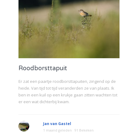
Roodborsttapuit
Er zat een paartje roodborsttapuiten, zingend op de
heide. Van tijd tot tijd veranderden ze van plaats. Ik
ben in een kuil op een krukje gaan zitten wachten tot
er een wat dichterbij kwam.
Jan van Gastel
1 maand geleden
91 Bekeken