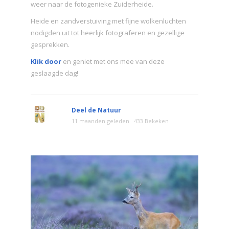
weer naar de fotogenieke Zuiderheide.
Heide en zandverstuiving met fijne wolkenluchten
nodigden uit tot heerlijk fotograferen en gezellige
gesprekken.
Klik door
en geniet met ons mee van deze
geslaagde dag!
Deel de Natuur
11 maanden geleden
433 Bekeken