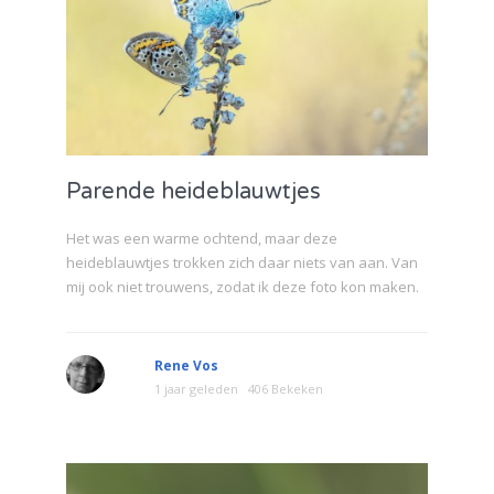
Parende heideblauwtjes
Het was een warme ochtend, maar deze
heideblauwtjes trokken zich daar niets van aan. Van
mij ook niet trouwens, zodat ik deze foto kon maken.
Rene Vos
1 jaar geleden
406 Bekeken