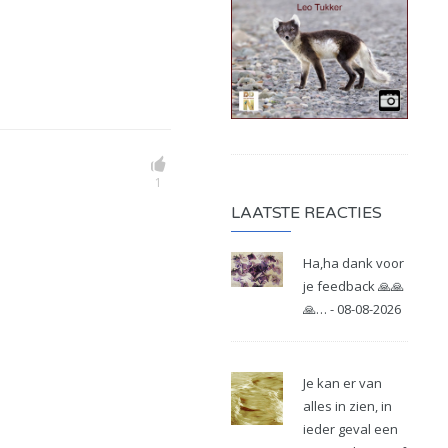
1
LAATSTE REACTIES
Ha,ha dank voor
je feedback 🙏🙏
🙏… - 08-08-2026
Je kan er van
alles in zien, in
ieder geval een