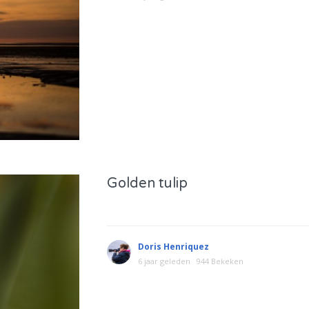
Golden tulip
Doris Henriquez
6 jaar geleden
944 Bekeken