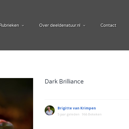
Rubrieken
Over deeldenatuur.nl
Contact
Dark Brilliance
Brigitte van Krimpen
5 jaar geleden
966 Bekeken