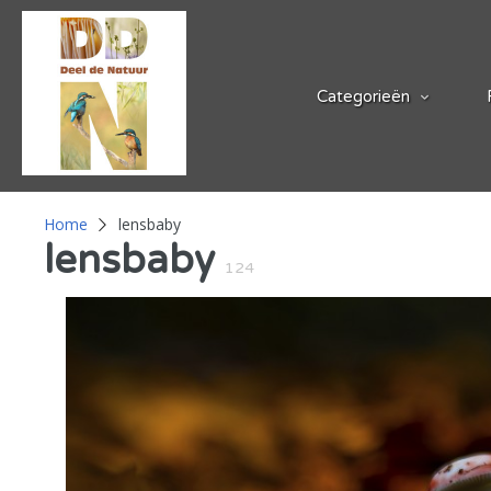
Categorieën
Home
lensbaby
lensbaby
124