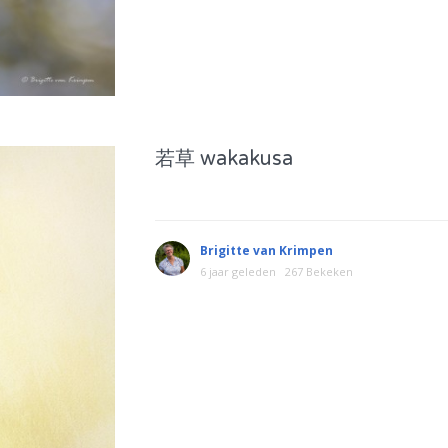
若草 wakakusa
Brigitte van Krimpen
6 jaar geleden
267 Bekeken