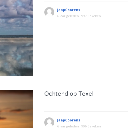
JaapCoorens
6 jaar geleden
997 Bekeken
Ochtend op Texel
JaapCoorens
6 jaar geleden
906 Bekeken