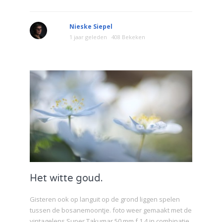
Nieske Siepel
1 jaar geleden
408 Bekeken
Het witte goud.
Gisteren ook op languit op de grond liggen spelen
tussen de bosanemoontje. foto weer gemaakt met de
vintagelens Super Takumar 50 mm f 1.4 in combinatie