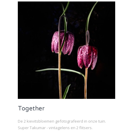
Together
De 2 kievitsbloemen gefotografeerd in onze tuin.
Super Takumar - vintagelens en 2 flitsers.