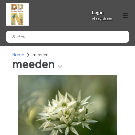
Login
of
registreer
Home
meeden
meeden
56