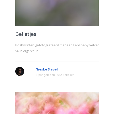
Belletjes
Boshycinten gefotografeerd met een Lensbaby velvet
56 in eigen tuin.
Nieske Siepel
2 jaar geleden
552 Bekeken