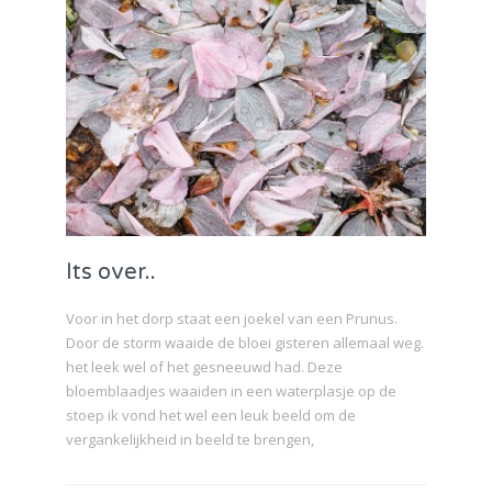
Its over..
Voor in het dorp staat een joekel van een Prunus.
Door de storm waaide de bloei gisteren allemaal weg.
het leek wel of het gesneeuwd had. Deze
bloemblaadjes waaiden in een waterplasje op de
stoep ik vond het wel een leuk beeld om de
vergankelijkheid in beeld te brengen,