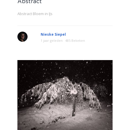
Abstract
Abstract Bloem in IJs
Nieske Siepel
1 jaar geleden
485 Bekeken