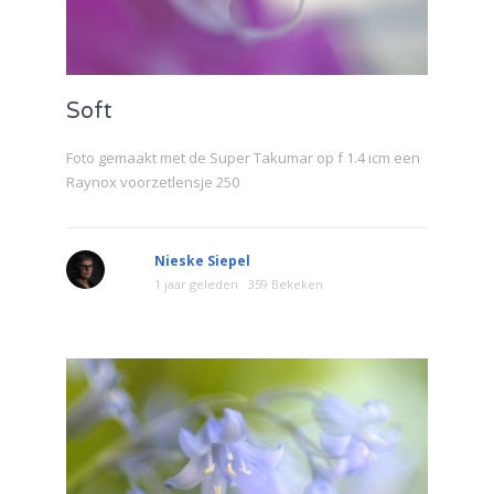
Soft
Foto gemaakt met de Super Takumar op f 1.4 icm een
Raynox voorzetlensje 250
Nieske Siepel
1 jaar geleden
359 Bekeken