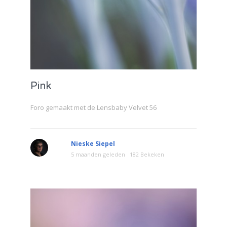
Pink
Foro gemaakt met de Lensbaby Velvet 56
Nieske Siepel
5 maanden geleden
182 Bekeken