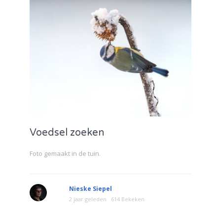
Voedsel zoeken
Foto gemaakt in de tuin.
Nieske Siepel
2 jaar geleden
614 Bekeken