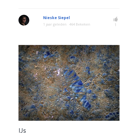
Nieske Siepel
1 jaar geleden
464 Bekeken
1
IJs