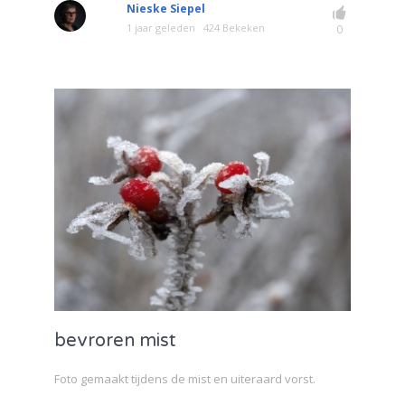
Nieske Siepel
1 jaar geleden
424 Bekeken
0
bevroren mist
Foto gemaakt tijdens de mist en uiteraard vorst.