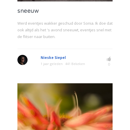
sneeuw
Werd eventjes wakker geschud door Sonia. Ik doe dat
ook altijd als het 's avond sneeuwt, eventjes snel met
de flitser naar buiten.
Nieske Siepel
1 jaar geleden
441 Bekeken
0