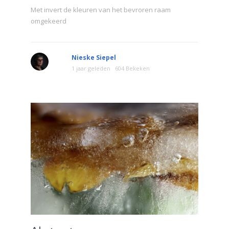
Met invert de kleuren van het bevroren raam
omgekeerd
Nieske Siepel
1 jaar geleden
604 Bekeken