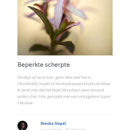
Beperkte scherpte
Struikje uit onze tuin, geen idee wat het is,
Obsidentify maakt er Muskuskaasjes kruid van Maar
ik denk niet dat het klopt. Misschien weet iemand
anders het. Foto gemaakt met een vintagelens Super
Takumar
Nieske Siepel
1 jaar geleden
384 Bekeken