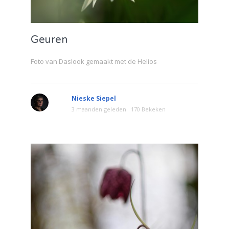
Geuren
Foto van Daslook gemaakt met de Helios
Nieske Siepel
3 maanden geleden
170 Bekeken