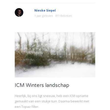
Nieske Siepel
1 jaar geleden
411 Bekeken
ICM Winters landschap
Heerlijk, bij ons ligt sneeuw, heb een ICM opname
gemaakt van een stukje tuin. Daarna bewerkt met
een Topaz filter.