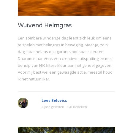
Wuivend Helmgras
Een sombere winderige dag leent zich leuk om eens
te spelen met helmgras in beweging. Maar ja, zo'n
dag staat helaas ook garant voor saaie kleuren.
Daarom maar eens een creatieve uitspatting en met
behulp van NIK filters kleur aan het geheel gegeven.
Voor mij best wel een gewaagde actie, meestal houd
ik het natuurlijker.
Loes Belovics
4 jaar geleden
878 Bekeken