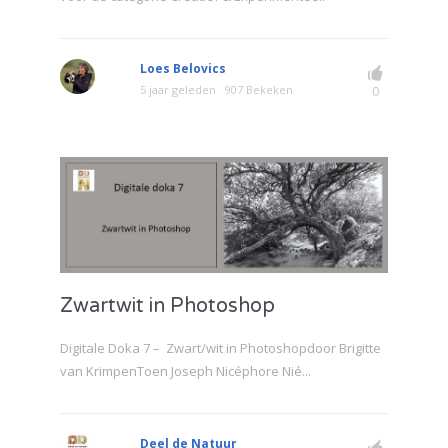
Loes Belovics
5 jaar geleden
907 Bekeken
0
Zwartwit in Photoshop
Digitale Doka 7 – Zwart/wit in Photoshopdoor Brigitte
van KrimpenToen Joseph Nicéphore Nié...
Deel de Natuur