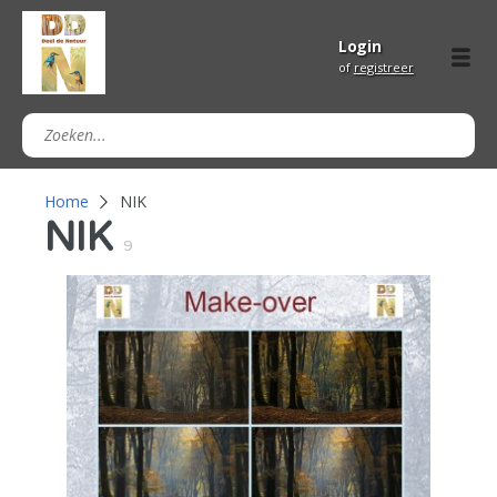
Login
of
registreer
Home
NIK
NIK
9