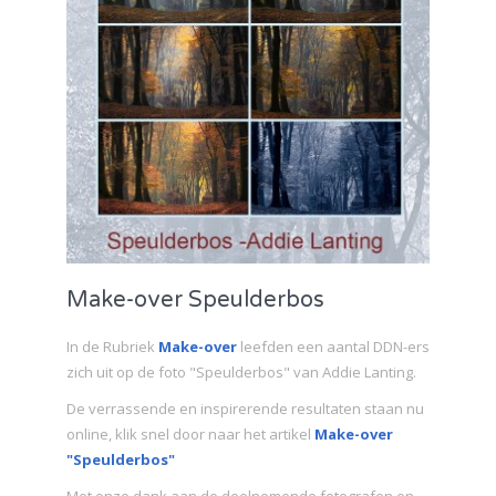
Make-over Speulderbos
In de Rubriek
Make-over
leefden een aantal DDN-ers
zich uit op de foto "Speulderbos" van Addie Lanting.
De verrassende en inspirerende resultaten staan nu
online, klik snel door naar het artikel
Make-over
"Speulderbos"