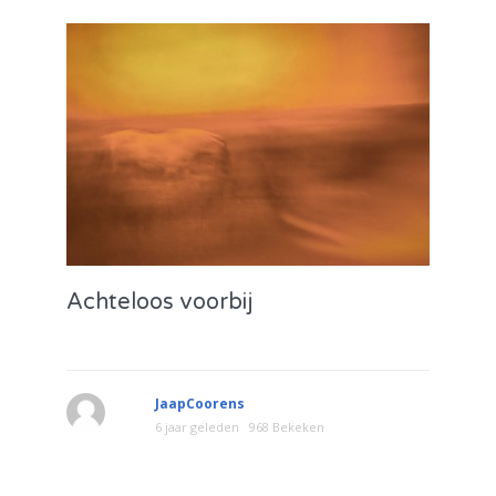
Achteloos voorbij
JaapCoorens
6 jaar geleden
968 Bekeken