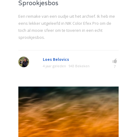
Sprookjesbos
Een remake van een oudje uit het archief. Ik heb me
eens lekker uitgeleefd in NIK Color Efex Pro om de
toch al mooie sfeer om te toveren in een echt
sprookjesbos.
Loes Belovics
4 jaar geleden
943 Bekeken
7