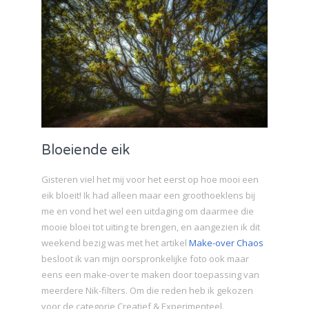
Bloeiende eik
Gisteren viel het mij voor het eerst op hoe mooi een
eik bloeit! Ik had alleen maar een groothoeklens bij
me en vond het wel een uitdaging om daarmee die
mooie bloei tot uiting te brengen, en aangezien ik dit
weekend bezig was met het artikel
Make-over Chaos
besloot ik van mijn oorspronkelijke foto ook maar
eens een make-over te maken door toepassing van
meerdere Nik-filters. Om die reden heb ik gekozen
voor de categorie Creatief & Experimenteel.