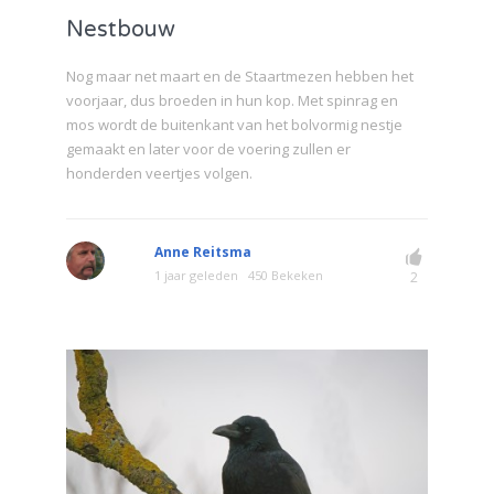
Nestbouw
Nog maar net maart en de Staartmezen hebben het
voorjaar, dus broeden in hun kop. Met spinrag en
mos wordt de buitenkant van het bolvormig nestje
gemaakt en later voor de voering zullen er
honderden veertjes volgen.
Anne Reitsma
1 jaar geleden
450 Bekeken
2