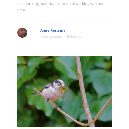
dit span nog materiaal voor de afwerking van het
nest.
Anne Reitsma
1 jaar geleden
459 Bekeken