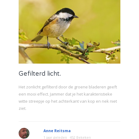
Gefilterd licht.
Het zonlicht gefilterd door de groene bladeren geeft
een mooi effect. Jammer dat je het karakteristieke
witte streepje op het achterkant van kop en nek niet
ziet.
Anne Reitsma
1 jaar geleden
452 Bekeken