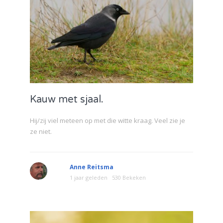
Kauw met sjaal.
Hij/zij viel meteen op met die witte kraag. Veel zie je
ze niet.
Anne Reitsma
1 jaar geleden
530 Bekeken