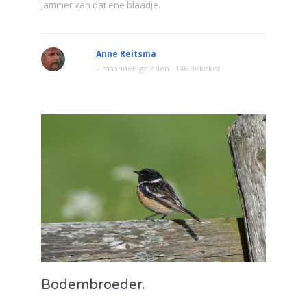
Jammer van dat ene blaadje.
Anne Reitsma
2 maanden geleden
146 Bekeken
Bodembroeder.