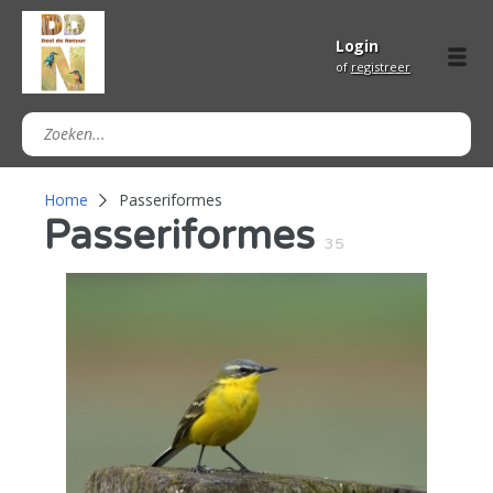
Login
of
registreer
Home
Passeriformes
Passeriformes
35