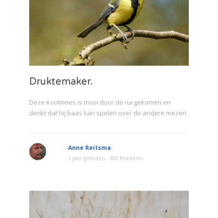
Druktemaker.
Deze Koolmees is mooi door de rui gekomen en
denkt dat hij baas kan spelen over de andere mezen.
Anne Reitsma
1 jaar geleden
480 Bekeken