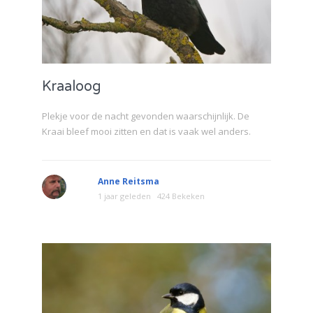
Kraaloog
Plekje voor de nacht gevonden waarschijnlijk. De
Kraai bleef mooi zitten en dat is vaak wel anders.
Anne Reitsma
1 jaar geleden
424 Bekeken