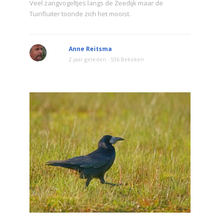
Veel zangvogeltjes langs de Zeedijk maar de
Tuinfluiter toonde zich het mooist.
Anne Reitsma
2 jaar geleden
536 Bekeken