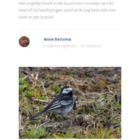
Het vogeltje heeft in de buurt een vrouwtje op het
nest of hij heeft jongen want er ik zag hem ook met
voer in zijn snavel.
Anne Reitsma
2 maanden geleden
151 Bekeken