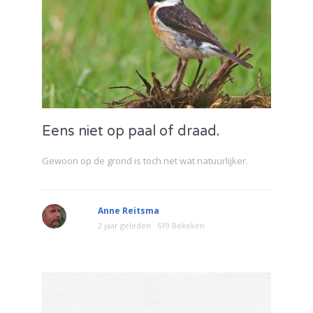
Eens niet op paal of draad.
Gewoon op de grond is toch net wat natuurlijker.
Anne Reitsma
2 jaar geleden
619 Bekeken