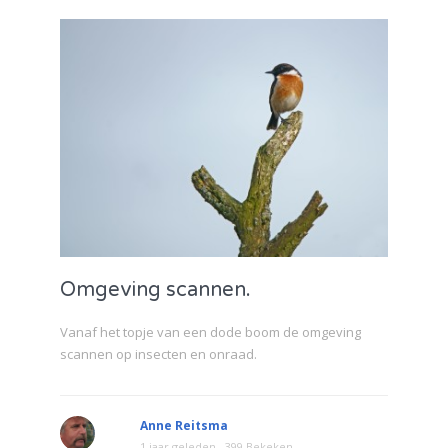
Omgeving scannen.
Vanaf het topje van een dode boom de omgeving
scannen op insecten en onraad.
Anne Reitsma
1 jaar geleden
399 Bekeken