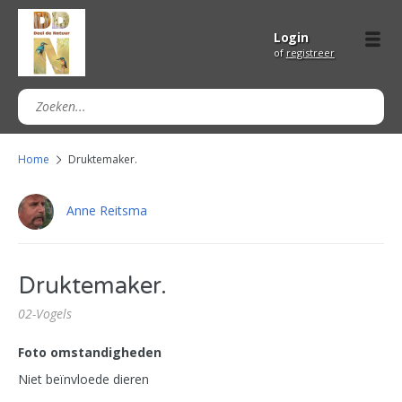
Login
of
registreer
Home
Druktemaker.
Anne Reitsma
Druktemaker.
02-Vogels
Foto omstandigheden
Niet beïnvloede dieren