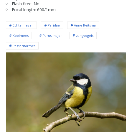
Flash fired: No
Focal length: 600/1mm
Echte mezen
Paridae
Anne Reitsma
Koolmees
Parus major
zangvogels
Passeriformes