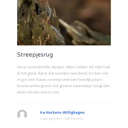
Streepjesrug
Deze razendsnelle diertjes zitten zelden stil. Hier had
ik het geluk dat ie dat eventjes wel deed; en dan ook
nog in een flauw zonnetje met een heerlijk paars-
bruine achtergrond. Het groene varentakje voegt dan
weer net iets extra's toe.
Ira Hurkens-Willighagen
2 jaar geleden
558 Bekeken