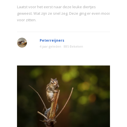
Laatst voor het eerst naar deze leuke diertjes
geweest. Wat zijn ze snel zeg. Deze ging er even mooi
voor zitten.
Peterreijners
4 jaar geleden
885 Bekeken