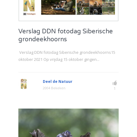
Verslag DDN fotodag Siberische
grondeekhoorns
Verslag DDN fotodag Siberische grondeekhoorns15
oktober 2021 Op vrijdag 15 oktober gingen...
Deel de Natuur
2004 Bekeken
1