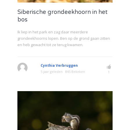
Siberische grondeekhoorn in het
bos
Ik liep in het park en zag daar meerdere
grondeekhoorns lopen. Ben op de grond gaan zitten
en heb gewacht tot ze terug kwamen.
Cynthia Verbruggen
5 jaar geleden
845 Bekeken
1