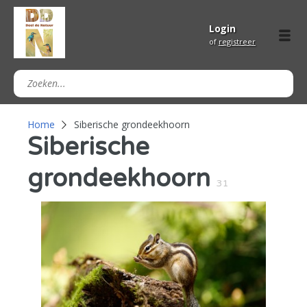
Login
of
registreer
Home
Siberische grondeekhoorn
Siberische
grondeekhoorn
31