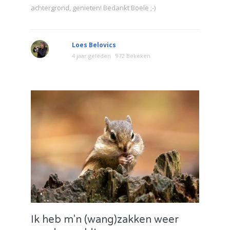
achtergrond, genieten! Bedankt Boele ;-)
Loes Belovics
4 jaar geleden
972 Bekeken
Ik heb m'n (wang)zakken weer