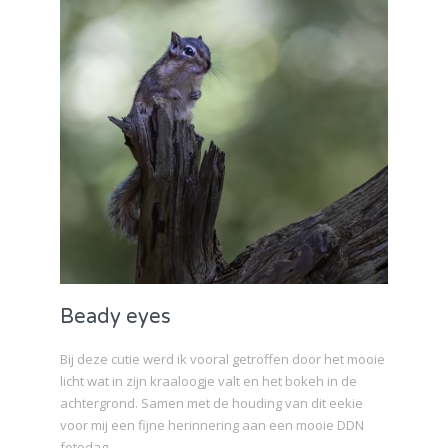
Beady eyes
Bij deze cutie werd ik vooral getroffen door het mooie
licht wat in zijn kraaloogje valt en het bokeh in de
achtergrond. Samen met de houding van dit eekie
voor mij een fijne herinnering aan een mooie DDN
fotodag.