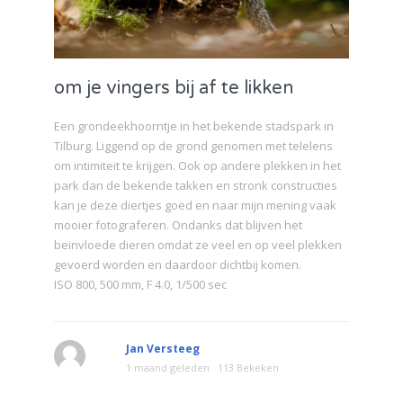
om je vingers bij af te likken
Een grondeekhoorntje in het bekende stadspark in
Tilburg. Liggend op de grond genomen met telelens
om intimiteit te krijgen. Ook op andere plekken in het
park dan de bekende takken en stronk constructies
kan je deze diertjes goed en naar mijn mening vaak
mooier fotograferen. Ondanks dat blijven het
beinvloede dieren omdat ze veel en op veel plekken
gevoerd worden en daardoor dichtbij komen.
ISO 800, 500 mm, F 4.0, 1/500 sec
Jan Versteeg
1 maand geleden
113 Bekeken