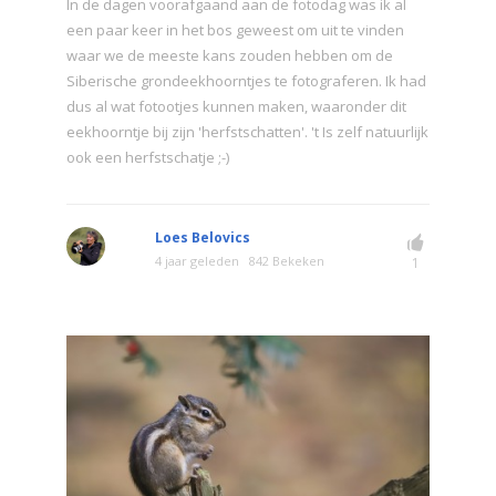
In de dagen voorafgaand aan de fotodag was ik al
een paar keer in het bos geweest om uit te vinden
waar we de meeste kans zouden hebben om de
Siberische grondeekhoorntjes te fotograferen. Ik had
dus al wat fotootjes kunnen maken, waaronder dit
eekhoorntje bij zijn 'herfstschatten'. 't Is zelf natuurlijk
ook een herfstschatje ;-)
Loes Belovics
4 jaar geleden
842 Bekeken
1