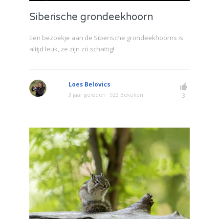
Siberische grondeekhoorn
Een bezoekje aan de Siberische grondeekhoorns is
altijd leuk, ze zijn zó schattig!
Loes Belovics
3 jaar geleden
923 Bekeken
3