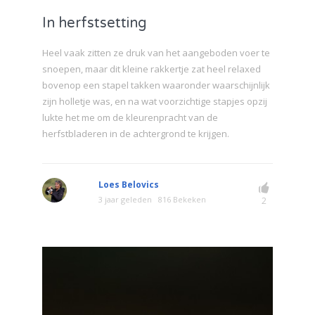
In herfstsetting
Heel vaak zitten ze druk van het aangeboden voer te
snoepen, maar dit kleine rakkertje zat heel relaxed
bovenop een stapel takken waaronder waarschijnlijk
zijn holletje was, en na wat voorzichtige stapjes opzij
lukte het me om de kleurenpracht van de
herfstbladeren in de achtergrond te krijgen.
Loes Belovics
3 jaar geleden
816 Bekeken
2