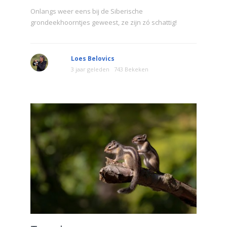
Onlangs weer eens bij de Siberische
grondeekhoorntjes geweest, ze zijn zó schattig!
Loes Belovics
3 jaar geleden
743 Bekeken