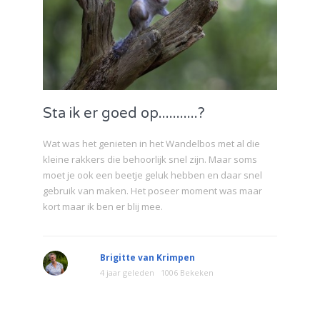
Sta ik er goed op...........?
Wat was het genieten in het Wandelbos met al die
kleine rakkers die behoorlijk snel zijn. Maar soms
moet je ook een beetje geluk hebben en daar snel
gebruik van maken. Het poseer moment was maar
kort maar ik ben er blij mee.
Brigitte van Krimpen
4 jaar geleden
1006 Bekeken