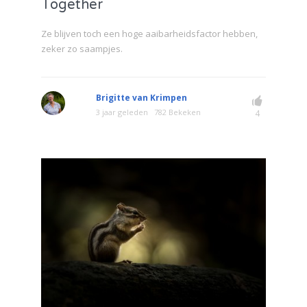
Together
Ze blijven toch een hoge aaibarheidsfactor hebben,
zeker zo saampjes.
Brigitte van Krimpen
3 jaar geleden
782 Bekeken
4