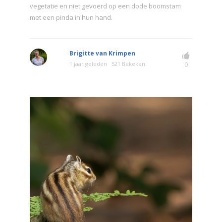
vegetatie en niet gevoerd op een dode boomstam
met een pinda in hun hand.
Brigitte van Krimpen
1 jaar geleden
521 Bekeken
0