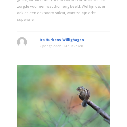
zorgde voor een wat dromerig beeld. Wel fijn dat er
ook es een eekhoorn stilzat, want ze zijn echt
supersnel.
Ira Hurkens-Willighagen
2 jaar geleden
617 Bekeken