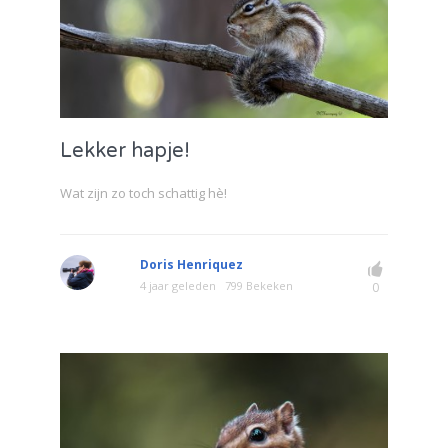
Lekker hapje!
Wat zijn zo toch schattig hè!
Doris Henriquez
4 jaar geleden
799 Bekeken
0