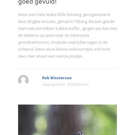
goed gevuld!
Weer een hele leuke DDN-fotodag, georganiseerd
door Brigitte en Loes, gehad in Tilburg. Na een goede
start met een lekker bakkie koffie , gingen we dan met
de telelens op jacht naar de Siberische
grondeekhoorns. Ondanks wat lichte regen in de
ochtend, lieten deze kleine eekhoorntjes zich toch
zien. Hier alvast een eerste plaatje.
Rob Wouterson
4 jaar geleden
853 Bekeken