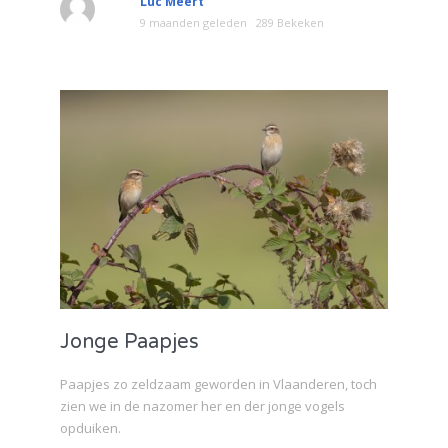
Luc Meert
9 maanden geleden
289 Bekeken
Jonge Paapjes
Paapjes zo zeldzaam geworden in Vlaanderen, toch
zien we in de nazomer her en der jonge vogels
opduiken.