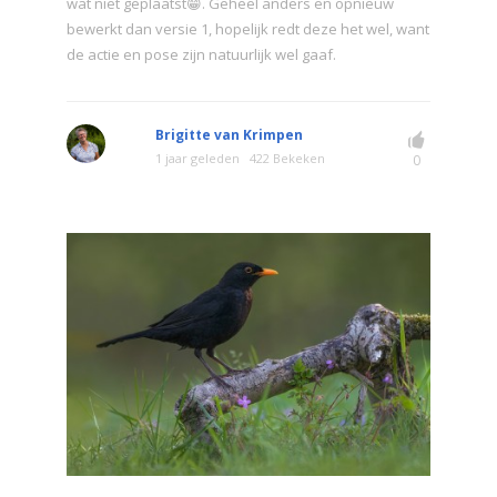
wat niet geplaatst😁. Geheel anders en opnieuw
bewerkt dan versie 1, hopelijk redt deze het wel, want
de actie en pose zijn natuurlijk wel gaaf.
Brigitte van Krimpen
1 jaar geleden
422 Bekeken
0