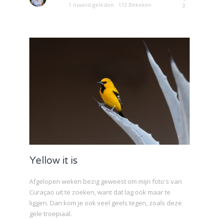
1 maand geleden
113 Bekeken
3
Yellow it is
Afgelopen weken bezig geweest om mijn foto's van
Curaçao uit te zoeken, want dat lag ook maar te
liggen. Dan kom je ook veel geels tegen, zoals deze
gele troepiaal.