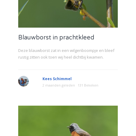
Blauwborst in prachtkleed
Deze blauwborst zat in een wilgenboompje en bleef
rustig zitten ook toen wij heel dichtbij kwamen.
Kees Schimmel
2 maanden geleden
131 Bekeken