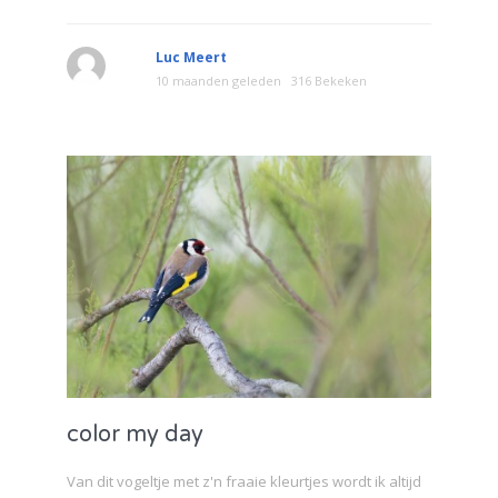
Luc Meert
10 maanden geleden
316 Bekeken
color my day
Van dit vogeltje met z'n fraaie kleurtjes wordt ik altijd