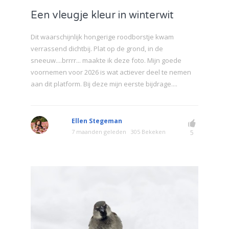
Een vleugje kleur in winterwit
Dit waarschijnlijk hongerige roodborstje kwam
verrassend dichtbij. Plat op de grond, in de
sneeuw....brrrr... maakte ik deze foto. Mijn goede
voornemen voor 2026 is wat actiever deel te nemen
aan dit platform. Bij deze mijn eerste bijdrage....
Ellen Stegeman
7 maanden geleden
305 Bekeken
5