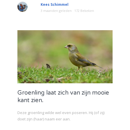
Kees Schimmel
3 maanden geleden
172 Bekeken
Groenling laat zich van zijn mooie
kant zien.
Deze groenling wilde wel even poseren. Hij (of zij)
doet zijn (haar) naam eer aan.