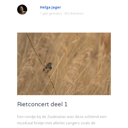
Helga Jager
1 jaar geleden
425 Bekeken
Rietconcert deel 1
Een rondje bij de Zuiderplas was deze ochtend een
muzikaal festijn met allerlei zangers zoals de