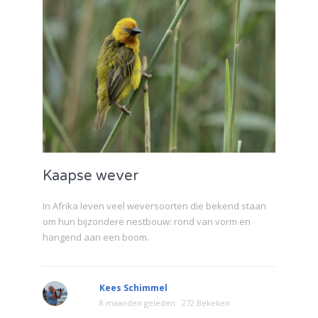
Kaapse wever
In Afrika leven veel weversoorten die bekend staan
om hun bijzondere nestbouw: rond van vorm en
hangend aan een boom.
Kees Schimmel
8 maanden geleden
272 Bekeken