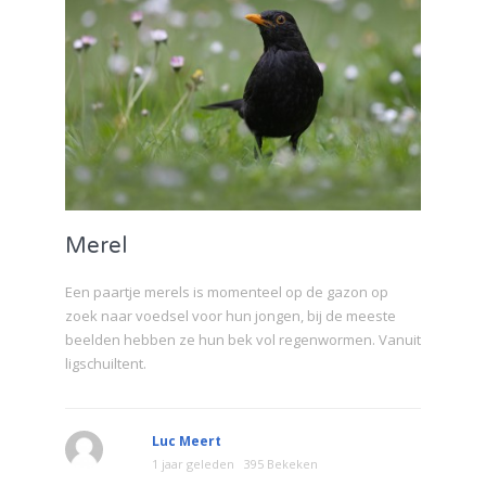
Merel
Een paartje merels is momenteel op de gazon op
zoek naar voedsel voor hun jongen, bij de meeste
beelden hebben ze hun bek vol regenwormen. Vanuit
ligschuiltent.
Luc Meert
1 jaar geleden
395 Bekeken