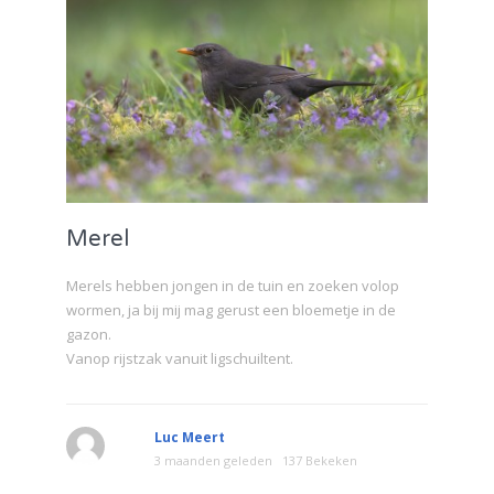
Merel
Merels hebben jongen in de tuin en zoeken volop
wormen, ja bij mij mag gerust een bloemetje in de
gazon.
Vanop rijstzak vanuit ligschuiltent.
Luc Meert
3 maanden geleden
137 Bekeken