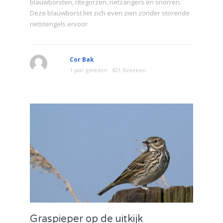
blauwborsten, ritegorzen, rietzangers en snorren.
Deze blauwborst liet zich even zien zonder storende
rietstengels ervoor
Cor Bak
1 jaar geleden
421 Bekeken
Graspieper op de uitkijk