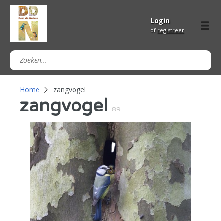
Login
of
registreer
Home
zangvogel
zangvogel
89