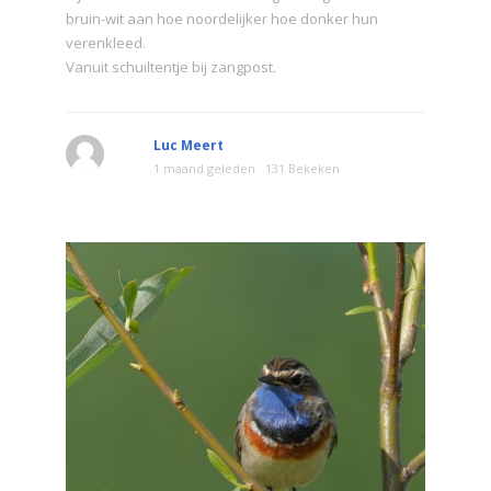
bruin-wit aan hoe noordelijker hoe donker hun
verenkleed.
Vanuit schuiltentje bij zangpost.
Luc Meert
1 maand geleden
131 Bekeken