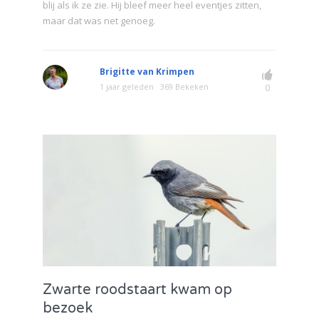
blij als ik ze zie. Hij bleef meer heel eventjes zitten,
maar dat was net genoeg.
Brigitte van Krimpen
1 jaar geleden
369 Bekeken
0
Zwarte roodstaart kwam op
bezoek