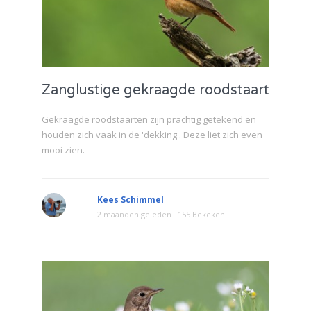
Zanglustige gekraagde roodstaart
Gekraagde roodstaarten zijn prachtig getekend en
houden zich vaak in de 'dekking'. Deze liet zich even
mooi zien.
Kees Schimmel
2 maanden geleden
155 Bekeken