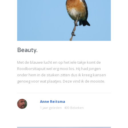
Beauty.
Met de blauwe lucht en op het iele takje komt de
Roodborsttapuit wel erg mooi los. Hij had jongen
onder hem in de stuiken zitten dus ik kreeg kansen
genoeg voor wat plaatjes. Deze vind ik de mooiste.
Anne Reitsma
1 jaar geleden
400 Bekeken