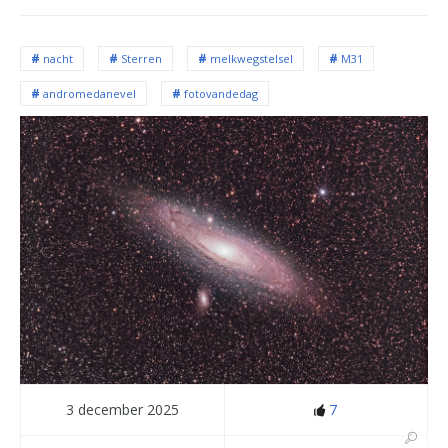
nacht
Sterren
melkwegstelsel
M31
andromedanevel
fotovandedag
3 december 2025
7