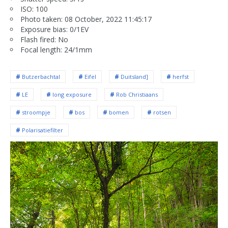
ISO: 100
Photo taken: 08 October, 2022 11:45:17
Exposure bias: 0/1EV
Flash fired: No
Focal length: 24/1mm
Butzerbachtal
Eifel
Duitsland]
herfst
LE
long exposure
Rob Christiaans
stroompje
bos
bomen
rotsen
Polarisatiefilter