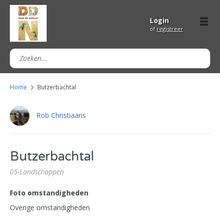
Login
of
registreer
Home
Butzerbachtal
Rob Christiaans
Butzerbachtal
05-Landschappen
Foto omstandigheden
Overige omstandigheden