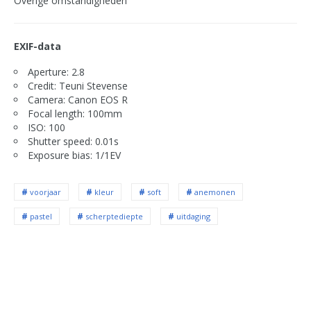
Overige omstandigheden
EXIF-data
Aperture: 2.8
Credit: Teuni Stevense
Camera: Canon EOS R
Focal length: 100mm
ISO: 100
Shutter speed: 0.01s
Exposure bias: 1/1EV
voorjaar
kleur
soft
anemonen
pastel
scherptediepte
uitdaging