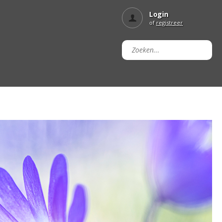
Login
of
registreer