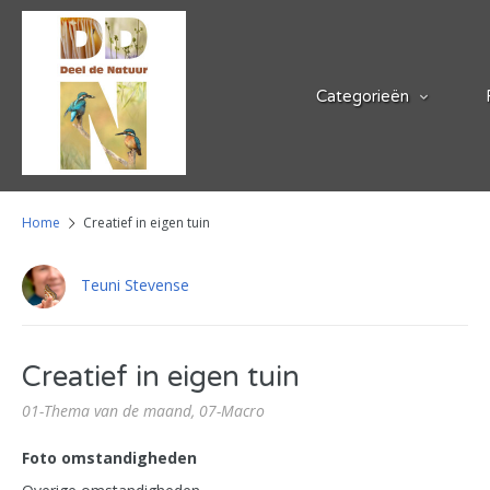
Categorieën
Home
Creatief in eigen tuin
Teuni Stevense
Creatief in eigen tuin
01-Thema van de maand,
07-Macro
Foto omstandigheden