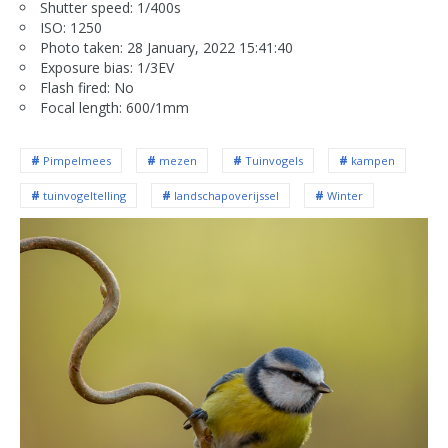
Shutter speed: 1/400s
ISO: 1250
Photo taken: 28 January, 2022 15:41:40
Exposure bias: 1/3EV
Flash fired: No
Focal length: 600/1mm
Pimpelmees
mezen
Tuinvogels
kampen
tuinvogeltelling
landschapoverijssel
Winter