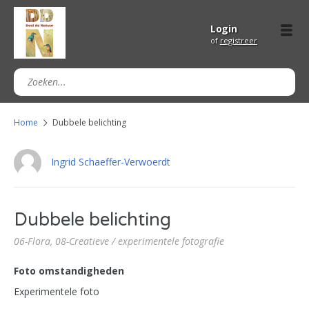
Login
of
registreer
Home
Dubbele belichting
Ingrid Schaeffer-Verwoerdt
Dubbele belichting
06-Flora,
08-Creatieve / experimentele fotografie
Foto omstandigheden
Experimentele foto