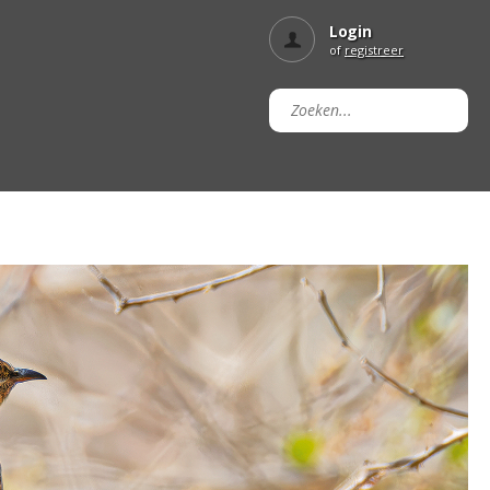
Login
of
registreer