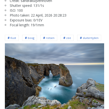
Credit: sandrakuijvenhoven
Shutter speed: 131/1s
ISO: 100
Photo taken: 22 April, 2026 20:28:23
Exposure bias: 0/1EV
Focal length: 19/1mm
Kust
boog
rotsen
zee
sluitertijden