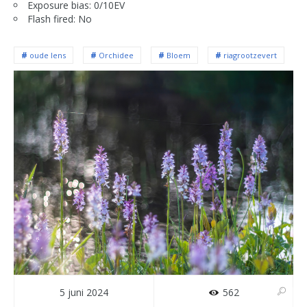
Exposure bias: 0/10EV
Flash fired: No
oude lens
Orchidee
Bloem
riagrootzevert
5 juni 2024
562