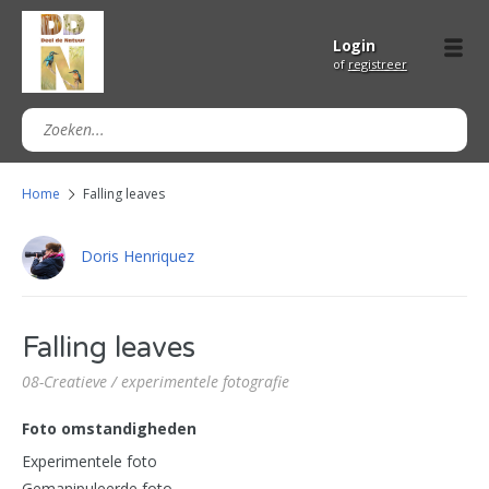
Login
of
registreer
Home
Falling leaves
Doris Henriquez
Falling leaves
08-Creatieve / experimentele fotografie
Foto omstandigheden
Experimentele foto
Gemanipuleerde foto