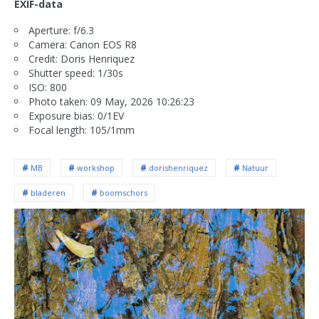
EXIF-data
Aperture: f/6.3
Camera: Canon EOS R8
Credit: Doris Henriquez
Shutter speed: 1/30s
ISO: 800
Photo taken: 09 May, 2026 10:26:23
Exposure bias: 0/1EV
Focal length: 105/1mm
MB
workshop
dorishenriquez
Natuur
bladeren
boomschors