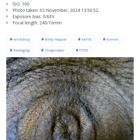
ISO: 100
Photo taken: 02 November, 2024 13:50:52
Exposure bias: 0/6EV
Focal length: 240/10mm
workshop
Betty Happel
herfst
bomen
Beweging
Clingendael
FVDD