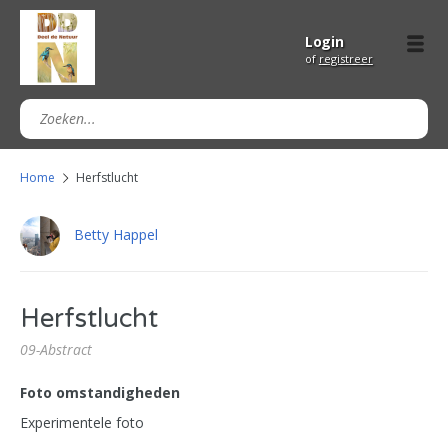
Login
of
registreer
Home
Herfstlucht
Betty Happel
Herfstlucht
09-Abstract
Foto omstandigheden
Experimentele foto