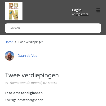
Login
of
registreer
Home
Twee verdiepingen
Daan de Vos
Twee verdiepingen
01-Thema van de maand,
07-Macro
Foto omstandigheden
Overige omstandigheden