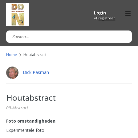
Login
of
registreer
Home
Houtabstract
Dick Pasman
Houtabstract
09-Abstract
Foto omstandigheden
Experimentele foto