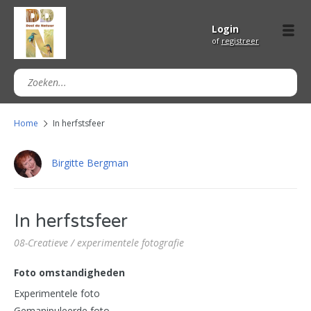
Login
of
registreer
Home
In herfstsfeer
Birgitte Bergman
In herfstsfeer
08-Creatieve / experimentele fotografie
Foto omstandigheden
Experimentele foto
Gemanipuleerde foto